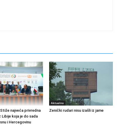
Aktuelno
Stiže najveća privredna
Zenički rudari nisu izašli iz jame
z Libije koja je do sada
osnu i Hercegovinu