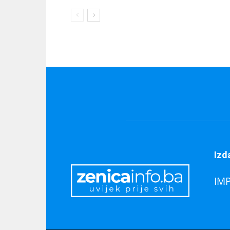
Izd
IM