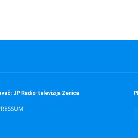
avač: JP Radio-televizija Zenica
P
PRESSUM