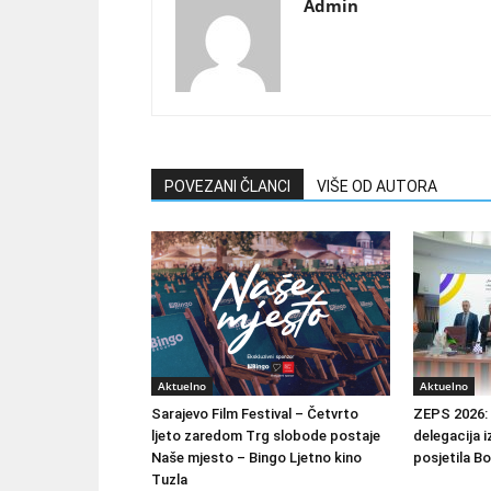
Admin
POVEZANI ČLANCI
VIŠE OD AUTORA
Aktuelno
Aktuelno
Sarajevo Film Festival – Četvrto
ZEPS 2026: 
ljeto zaredom Trg slobode postaje
delegacija i
Naše mjesto – Bingo Ljetno kino
posjetila B
Tuzla