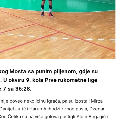
nkog Mosta sa punim plijenom, gdje su
 U okviru 9. kola Prve rukometne lige
e 7 sa 36:28.
ije poveo nekolicinu igrača, pa su izostali Mirza
anijel Jurić i Harun Alihodžić zbog posla, Dženan
Kod Čelika su najviše golova postigli Aldin Begagić i