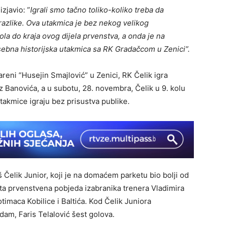
zjavio: ”
Igrali smo tačno toliko-koliko treba da
razlike. Ova utakmica je bez nekog velikog
ola do kraja ovog dijela prvenstva, a onda je na
sebna historijska utakmica sa RK Gradačcom u Zenici”.
reni “Husejin Smajlović” u Zenici, RK Čelik igra
z Banovića, a u subotu, 28. novembra, Čelik u 9. kolu
takmice igraju bez prisustva publike.
š Čelik Junior, koji je na domaćem parketu bio bolji od
sta prvenstvena pobjeda izabranika trenera Vladimira
otimaca Kobilice i Baltića. Kod Čelik Juniora
dam, Faris Telalović šest golova.