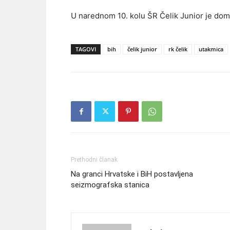
U narednom 10. kolu ŠR Čelik Junior je doma
TAGOVI
bih
čelik junior
rk čelik
utakmica
Prethodni članak
Na granci Hrvatske i BiH postavljena
seizmografska stanica