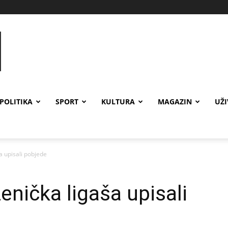
POLITIKA
SPORT
KULTURA
MAGAZIN
UŽ
 upisali pobjede
ička ligaša upisali