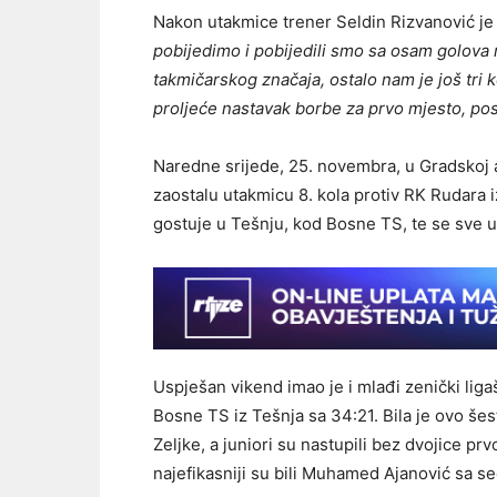
Nakon utakmice trener Seldin Rizvanović je i
pobijedimo i pobijedili smo sa osam golova 
takmičarskog značaja, ostalo nam je još tri k
proljeće nastavak borbe za prvo mjesto, po
Naredne srijede, 25. novembra, u Gradskoj a
zaostalu utakmicu 8. kola protiv RK Rudara i
gostuje u Tešnju, kod Bosne TS, te se sve u
Uspješan vikend imao je i mlađi zenički liga
Bosne TS iz Tešnja sa 34:21. Bila je ovo še
Zeljke, a juniori su nastupili bez dvojice prv
najefikasniji su bili Muhamed Ajanović sa se