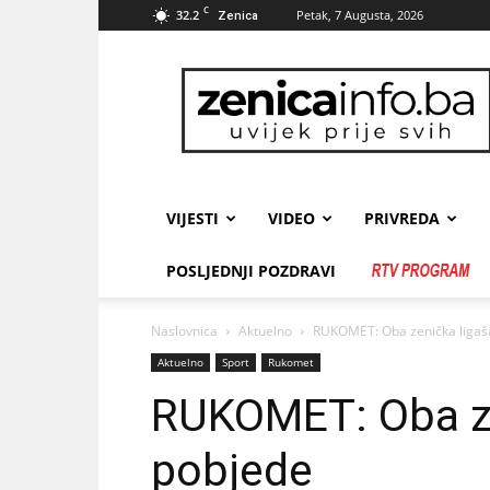
C
32.2
Petak, 7 Augusta, 2026
Zenica
zenicainfo.ba
VIJESTI
VIDEO
PRIVREDA
POSLJEDNJI POZDRAVI
Naslovnica
Aktuelno
RUKOMET: Oba zenička ligaša
Aktuelno
Sport
Rukomet
RUKOMET: Oba zen
pobjede