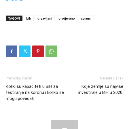
TAGOVI
bih
drzavljani
protjerano
stranci
Prethodni članak
Naredni članak
Koliki su kapaciteti u BiH za
Koje zemlje su najviše
testiranje na koronu i koliko se
investirale u BiH u 2020.
mogu povećati