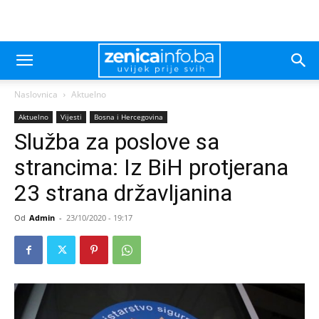
Naslovnica
Aktuelno
Aktuelno
Vijesti
Bosna i Hercegovina
Služba za poslove sa
strancima: Iz BiH protjerana
23 strana državljanina
Od
Admin
-
23/10/2020 - 19:17