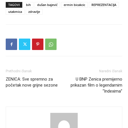
TAGOVI
bih
dušan bajević
ermin bicakcic
REPREZENTACIJA
utakmica
zdravlje
Prethodni članak
Naredni članak
ZENICA: Sve spremno za
U BNP Zenica premijerno
početak nove grijne sezone
prikazan film o legendarnim
“Indexima”