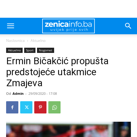
Naslovnica
Aktuelno
Aktuelno
Sport
Nogomet
Ermin Bičakčić propušta
predstojeće utakmice
Zmajeva
Od
Admin
-
29/09/2020 - 17:08