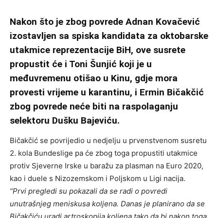
Nakon što je zbog povrede Adnan Kovačević
izostavljen sa spiska kandidata za oktobarske
utakmice reprezentacije BiH, ove susrete
propustit će i Toni Šunjić koji je u
međuvremenu otišao u Kinu, gdje mora
provesti vrijeme u karantinu, i Ermin Bičakčić
zbog povrede neće biti na raspolaganju
selektoru Dušku Bajeviću.
Bičakčić se povrijedio u nedjelju u prvenstvenom susretu
2. kola Bundeslige pa će zbog toga propustiti utakmice
protiv Sjeverne Irske u baražu za plasman na Euro 2020,
kao i duele s Nizozemskom i Poljskom u Ligi nacija.
“Prvi pregledi su pokazali da se radi o povredi
unutrašnjeg meniskusa koljena. Danas je planirano da se
Bičakčiću uradi artroskopija koljena tako da bi nakon toga