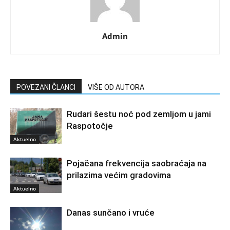
Admin
POVEZANI ČLANCI
VIŠE OD AUTORA
Rudari šestu noć pod zemljom u jami
Raspotočje
Aktuelno
Pojačana frekvencija saobraćaja na
prilazima većim gradovima
Aktuelno
Danas sunčano i vruće