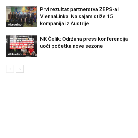
Prvi rezultat partnerstva ZEPS-a i
ViennaLinka: Na sajam stiže 15
kompanija iz Austrije
Aktuelno
NK Čelik: Održana press konferencija
uoči početka nove sezone
Aktuelno