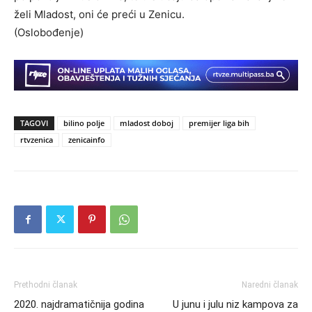
želi Mladost, oni će preći u Zenicu.
(Oslobođenje)
TAGOVI
bilino polje
mladost doboj
premijer liga bih
rtvzenica
zenicainfo
Prethodni članak
Naredni članak
2020. najdramatičnija godina
U junu i julu niz kampova za