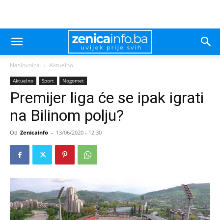
Naslovnica
Aktuelno
Aktuelno
Sport
Nogomet
Premijer liga će se ipak igrati
na Bilinom polju?
Od
Zenicainfo
-
13/06/2020 - 12:30