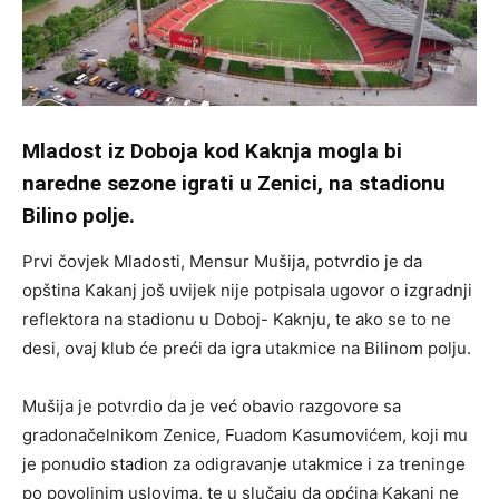
Mladost iz Doboja kod Kaknja mogla bi
naredne sezone igrati u Zenici, na stadionu
Bilino polje.
Prvi čovjek Mladosti, Mensur Mušija, potvrdio je da
opština Kakanj još uvijek nije potpisala ugovor o izgradnji
reflektora na stadionu u Doboj- Kaknju, te ako se to ne
desi, ovaj klub će preći da igra utakmice na Bilinom polju.
Mušija je potvrdio da je već obavio razgovore sa
gradonačelnikom Zenice, Fuadom Kasumovićem, koji mu
je ponudio stadion za odigravanje utakmice i za treninge
po povoljnim uslovima, te u slučaju da općina Kakanj ne