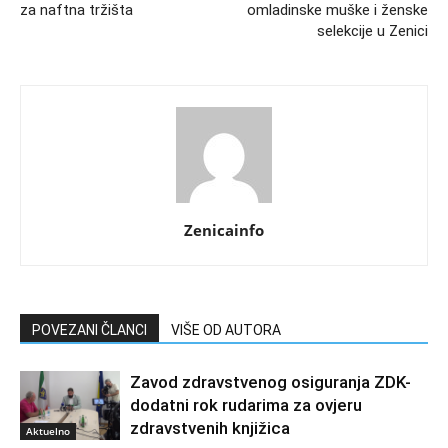
za naftna tržišta
omladinske muške i ženske
selekcije u Zenici
Zenicainfo
POVEZANI ČLANCI
VIŠE OD AUTORA
Zavod zdravstvenog osiguranja ZDK-
dodatni rok rudarima za ovjeru
zdravstvenih knjižica
Aktuelno