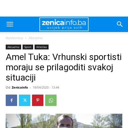
Naslovnica
Aktuelno
Aktuelno
Sport
Atletika
Amel Tuka: Vrhunski sportisti
moraju se prilagoditi svakoj
situaciji
Od
Zenicainfo
-
18/04/2020 - 13:44