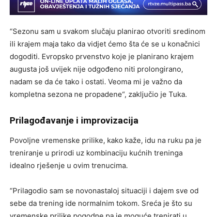
“Sezonu sam u svakom slučaju planirao otvoriti sredinom
ili krajem maja tako da vidjet ćemo šta će se u konačnici
dogoditi. Evropsko prvenstvo koje je planirano krajem
augusta još uvijek nije odgođeno niti prolongirano,
nadam se da će tako i ostati. Veoma mi je važno da
kompletna sezona ne propadene“, zaključio je Tuka.
Prilagođavanje i improvizacija
Povoljne vremenske prilike, kako kaže, idu na ruku pa je
treniranje u prirodi uz kombinaciju kućnih treninga
idealno rješenje u ovim trenucima.
“Prilagodio sam se novonastaloj situaciji i dajem sve od
sebe da trening ide normalnim tokom. Sreća je što su
vremenske prilike pogodne pa je moguće trenirati u