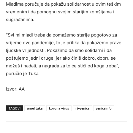
Mladima poručuje da pokažu solidarnost u ovim teškim
vremenim i da pomognu svojim starijim komšijama i
sugrađanima.
“Svi mi mladi treba da pomažemo starije pogotovo za
vrijeme ove pandemije, to je prilika da pokažemo prave
ljudske vrijednosti. Pokažimo da smo solidarni i da
poštujemo jedni druge, jer ako činiš dobro, dobru se
možeš i nadati, a nagrada za to će stići od koga treba”,
poručio je Tuka.
Izvor: AA
TAGOVI
amel tuka
korona virus
rtvzenica
zenicainfo