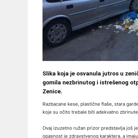
Slika koja je osvanula jutros u zeni
gomila nezbrinutog i istrešenog otp
Zenice.
Razbacane kese, plastične flaše, stara gard
koje su očito trebale biti adekvatno zbrinute
Ovaj izuzetno ružan prizor predstavlja još 
opasnost je zdravstvenog karaktera, a imajući