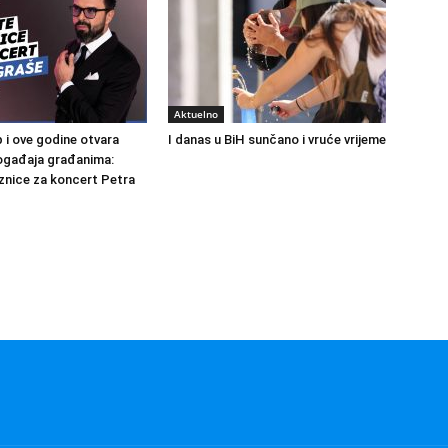
Aktuelno
 i ove godine otvara
I danas u BiH sunčano i vruće vrijeme
ogađaja građanima:
aznice za koncert Petra