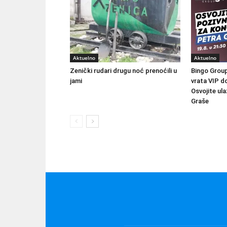
Aktuelno
Aktuelno
Zenički rudari drugu noć prenoćili u
Bingo Group
jami
vrata VIP d
Osvojite ul
Graše