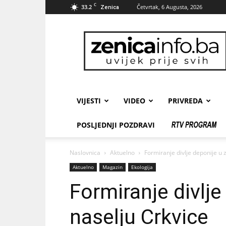
C
33.2
Četvrtak, 6 Augusta, 2026
Zenica
zenicainfo.ba
VIJESTI
VIDEO
PRIVREDA
POSLJEDNJI POZDRAVI
Naslovnica
Aktuelno
Formiranje divlje deponije u
Aktuelno
Magazin
Ekologija
Formiranje divlj
naselju Crkvice