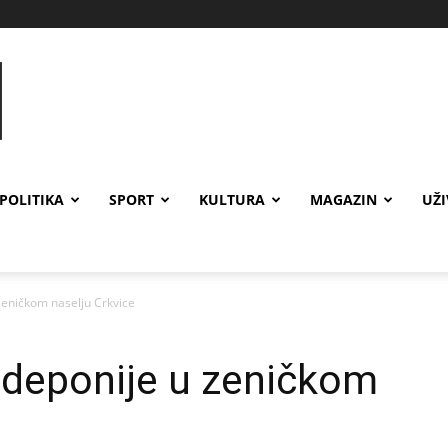
POLITIKA
SPORT
KULTURA
MAGAZIN
UŽ
 zeničkom naselju Crkvice
e deponije u zeničkom