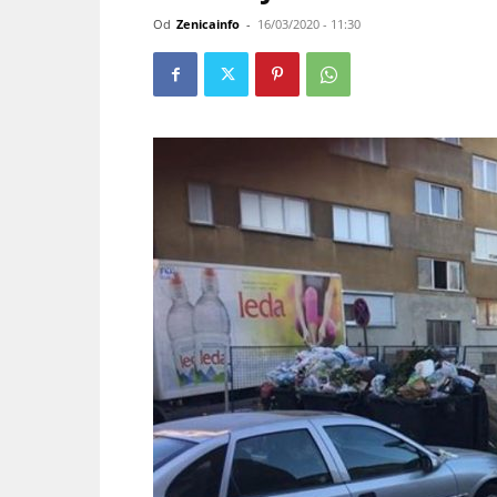
Od
Zenicainfo
-
16/03/2020 - 11:30