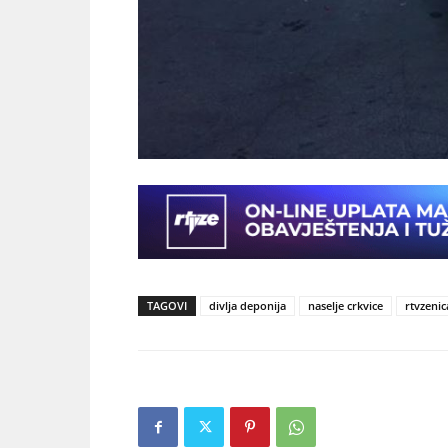
TAGOVI
divlja deponija
naselje crkvice
rtvzenic