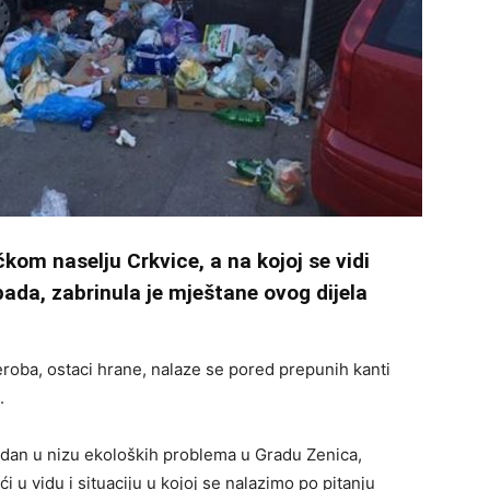
čkom naselju Crkvice, a na kojoj se vidi
ada, zabrinula je mještane ovog dijela
eroba, ostaci hrane, nalaze se pored prepunih kanti
.
jedan u nizu ekoloških problema u Gradu Zenica,
 u vidu i situaciju u kojoj se nalazimo po pitanju