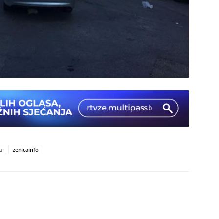
a
zenicainfo