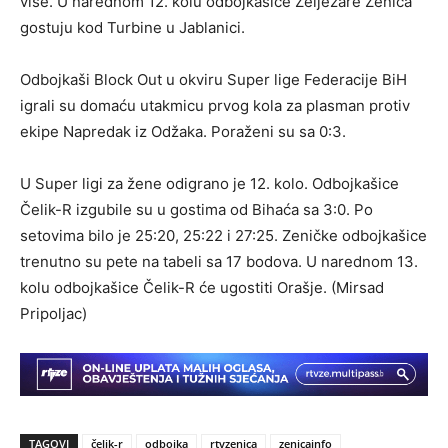
više. U narednom 12. kolu odbojkašice Željezare Zenica
gostuju kod Turbine u Jablanici.
Odbojkaši Block Out u okviru Super lige Federacije BiH
igrali su domaću utakmicu prvog kola za plasman protiv
ekipe Napredak iz Odžaka. Poraženi su sa 0:3.
U Super ligi za žene odigrano je 12. kolo. Odbojkašice
Čelik-R izgubile su u gostima od Bihaća sa 3:0. Po
setovima bilo je 25:20, 25:22 i 27:25. Zeničke odbojkašice
trenutno su pete na tabeli sa 17 bodova. U narednom 13.
kolu odbojkašice Čelik-R će ugostiti Orašje. (Mirsad
Pripoljac)
TAGOVI
čelik-r
odbojka
rtvzenica
zenicainfo