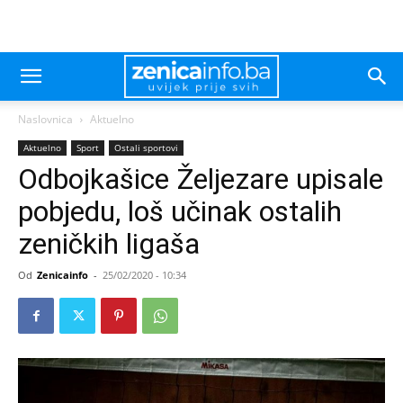
Naslovnica
Aktuelno
Aktuelno
Sport
Ostali sportovi
Odbojkašice Željezare upisale
pobjedu, loš učinak ostalih
zeničkih ligaša
Od
Zenicainfo
-
25/02/2020 - 10:34