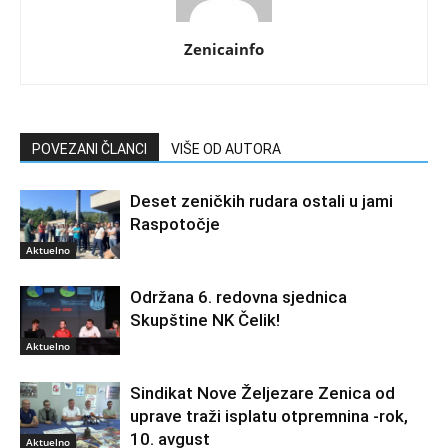
Zenicainfo
POVEZANI ČLANCI
VIŠE OD AUTORA
Deset zeničkih rudara ostali u jami
Raspotočje
Aktuelno
Održana 6. redovna sjednica
Skupštine NK Čelik!
Aktuelno
Sindikat Nove Željezare Zenica od
uprave traži isplatu otpremnina -rok,
10. avgust
Aktuelno