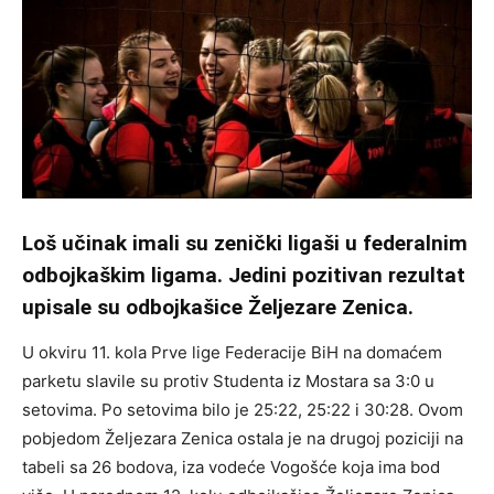
Loš učinak imali su zenički ligaši u federalnim
odbojkaškim ligama. Jedini pozitivan rezultat
upisale su odbojkašice Željezare Zenica.
U okviru 11. kola Prve lige Federacije BiH na domaćem
parketu slavile su protiv Studenta iz Mostara sa 3:0 u
setovima. Po setovima bilo je 25:22, 25:22 i 30:28. Ovom
pobjedom Željezara Zenica ostala je na drugoj poziciji na
tabeli sa 26 bodova, iza vodeće Vogošće koja ima bod