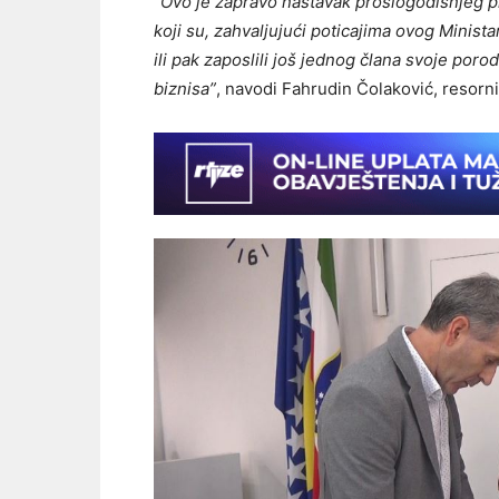
“Ovo je zapravo nastavak prošlogodišnjeg p
koji su, zahvaljujući poticajima ovog Ministars
ili pak zaposlili još jednog člana svoje poro
biznisa”
, navodi Fahrudin Čolaković, resorn