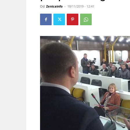
Od
Zenicainfo
-
18/11/2019 - 12:41