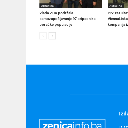
Aktuelno
Aktuelno
Vlada ZDK podržala
Prvi rezult
samozapošljavanje 97 pripadnika
ViennaLinka
boračke populacije
kompanija iz
Izd