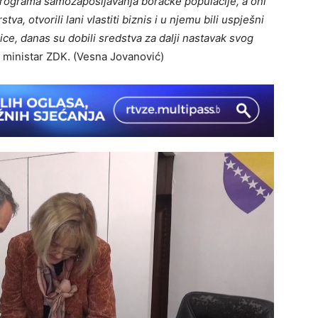
rograma samozapošljavanja boračke populacije, a oni
tva, otvorili lani vlastiti biznis i u njemu bili uspješni
dice, danas su dobili sredstva za dalji nastavak svog
i ministar ZDK. (Vesna Jovanović)