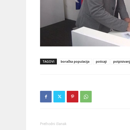
TAGOVI
boračka populacija
poticaji
potpisivan
Prethodni članak