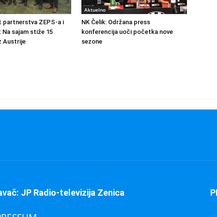
Aktuelno
at partnerstva ZEPS-a i
NK Čelik: Održana press
: Na sajam stiže 15
konferencija uoči početka nove
 Austrije
sezone
avač: JP Radio-televizija Zenica
P