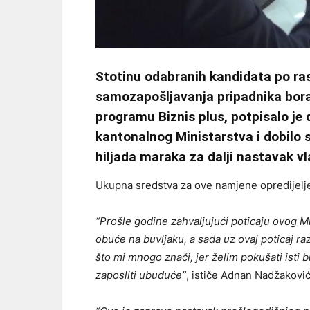
Stotinu odabranih kandidata po ra
samozapošljavanja pripadnika bora
programu Biznis plus, potpisalo j
kantonalnog Ministarstva i dobilo s
hiljada maraka za dalji nastavak vl
Ukupna sredstva za ove namjene opredijelj
“Prošle godine zahvaljujući poticaju ovog M
obuće na buvljaku, a sada uz ovaj poticaj raz
što mi mnogo znači, jer želim pokušati isti 
zaposliti ubuduće”
, ističe Adnan Nadžaković