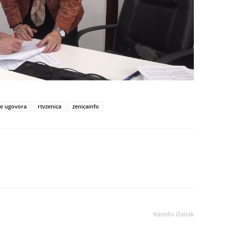
je ugovora
rtvzenica
zenicainfo
Naredni članak