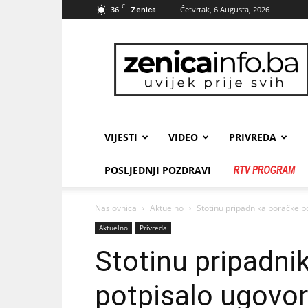
C
36
Četvrtak, 6 Augusta, 2026
Zenica
zenicainfo.ba
VIJESTI
VIDEO
PRIVREDA
POSLJEDNJI POZDRAVI
Naslovnica
Aktuelno
Stotinu pripadnika boračke p
Aktuelno
Privreda
Stotinu pripadni
potpisalo ugovor