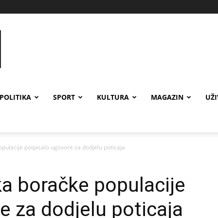
POLITIKA
SPORT
KULTURA
MAGAZIN
UŽ
opulacije potpisalo ugovore za dodjelu poticaja
ka boračke populacije
e za dodjelu poticaja