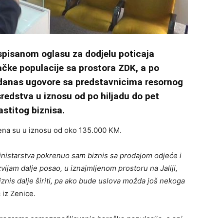
spisanom oglasu za dodjelu poticaja
čke populacije sa prostora ZDK, a po
e danas ugovore sa predstavnicima resornog
redstva u iznosu od po hiljadu do pet
astitog biznisa.
ena su u iznosu od oko 135.000 KM.
inistarstva pokrenuo sam biznis sa prodajom odjeće i
vijam dalje posao, u iznajmljenom prostoru na Jaliji,
biznis dalje širiti, pa ako bude uslova možda još nekoga
 iz Zenice.