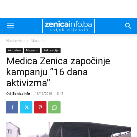
Naslovnica
Aktuelno
Aktuelno
Magazin
Rekreacija
Medica Zenica započinje
kampanju “16 dana
aktivizma”
Od
Zenicainfo
-
16/11/2019 - 18:45