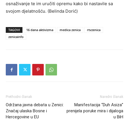
osnaživanje te im uručiti opremu kako bi nastavile sa
svojom djelatnošću. (Belinda Dorić)
TAGOVI
16 dana aktivizma
medica zenica
rtvzenica
zenicainfo
Prethodni članak
Naredni članak
Održana javna debata u Zenici:
Manifestacija “Duh Asiza”
Značaj ulaska Bosne i
prenijela poruke mira i dijaloga
Hercegovine u EU
u BiH