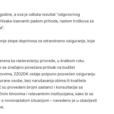
 godine, a ova je odluka rezultat “odgovornog
pritisaka izazvanih padom prihoda, rastom troškova za
a”.
enje stope doprinosa za zdravstveno osiguranje, koje
erena ka rasterećenju privrede, u kratkom roku
 se značajno povećava pritisak na budžet
azovima, ZZOZDK ostaje potpuno posvećen osiguranju
urane osobe, bez narušavanja obima ili kvaliteta
su provedeni brojni sastanci i konsultacije sa
im timovima i relevantnim institucijama, kako bi se
 s novonastalom situacijom – navedeno je u obavijesti
ve.