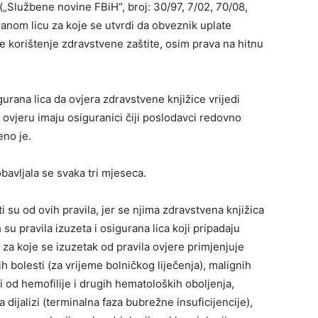
„Službene novine FBiH“, broj: 30/97, 7/02, 70/08,
ranom licu za koje se utvrdi da obveznik uplate
je korištenje zdravstvene zaštite, osim prava na hitnu
urana lica da ovjera zdravstvene knjižice vrijedi
ovjeru imaju osiguranici čiji poslodavci redovno
eno je.
bavljala se svaka tri mjeseca.
 su od ovih pravila, jer se njima zdravstvena knjižica
su pravila izuzeta i osigurana lica koji pripadaju
za koje se izuzetak od pravila ovjere primjenjuje
h bolesti (za vrijeme bolničkog liječenja), malignih
li od hemofilije i drugih hematoloških oboljenja,
 dijalizi (terminalna faza bubrežne insuficijencije),