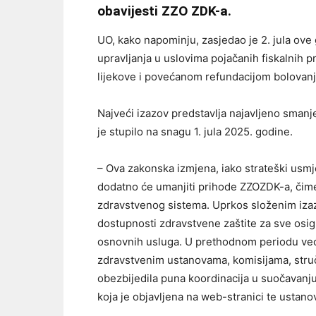
obavijesti ZZO ZDK-a.
UO, kako napominju, zasjedao je 2. jula ove
upravljanja u uslovima pojačanih fiskalnih 
lijekove i povećanom refundacijom bolovanj
Najveći izazov predstavlja najavljeno smanj
je stupilo na snagu 1. jula 2025. godine.
– Ova zakonska izmjena, iako strateški usmj
dodatno će umanjiti prihode ZZOZDK-a, čime
zdravstvenog sistema. Uprkos složenim iz
dostupnosti zdravstvene zaštite za sve osig
osnovnih usluga. U prethodnom periodu već 
zdravstvenim ustanovama, komisijama, stručn
obezbijedila puna koordinacija u suočavanju
koja je objavljena na web-stranici te ustano