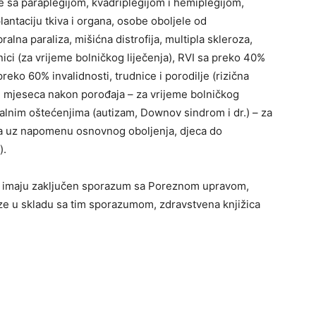
obe sa paraplegijom, kvadriplegijom i hemiplegijom,
plantaciju tkiva i organa, osobe oboljele od
lna paraliza, mišićna distrofija, multipla skleroza,
nici (za vrijeme bolničkog liječenja), RVI sa preko 40%
a preko 60% invalidnosti, trudnice i porodilje (rizična
tri mjeseca nakon porođaja – za vrijeme bolničkog
ntalnim oštećenjima (autizam, Downov sindrom i dr.) – za
nja uz napomenu osnovnog oboljenja, djeca do
).
i imaju zaključen sporazum sa Poreznom upravom,
e u skladu sa tim sporazumom, zdravstvena knjižica