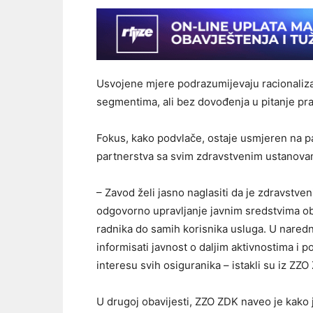
Usvojene mjere podrazumijevaju racionalizaci
segmentima, ali bez dovođenja u pitanje pra
Fokus, kako podvlače, ostaje usmjeren na pac
partnerstva sa svim zdravstvenim ustanova
– Zavod želi jasno naglasiti da je zdravstven
odgovorno upravljanje javnim sredstvima oba
radnika do samih korisnika usluga. U nare
informisati javnost o daljim aktivnostima i
interesu svih osiguranika – istakli su iz ZZO
U drugoj obavijesti, ZZO ZDK naveo je kako