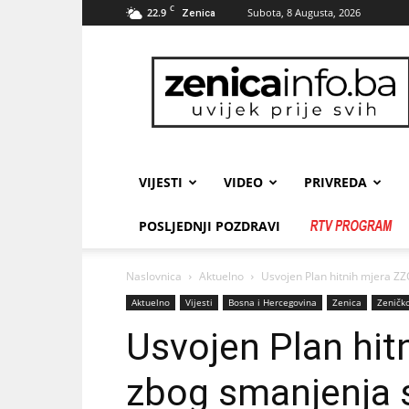
C
22.9
Subota, 8 Augusta, 2026
Zenica
zenicainfo.ba
VIJESTI
VIDEO
PRIVREDA
POSLJEDNJI POZDRAVI
Naslovnica
Aktuelno
Usvojen Plan hitnih mjera ZZ
Aktuelno
Vijesti
Bosna i Hercegovina
Zenica
Zeničko
Usvojen Plan hit
zbog smanjenja 