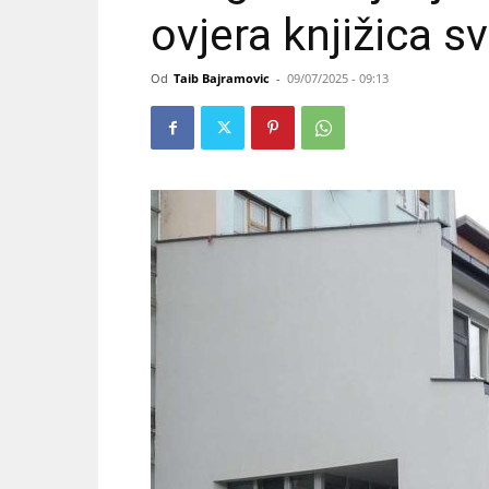
ovjera knjižica s
Od
Taib Bajramovic
-
09/07/2025 - 09:13