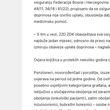
osiguranju Federacije Bosne i Hercegovine (
48/11, 36/18 i 61/22), propisano da se osigu
doprinosa nije izvršio uplatu, obustavlja dal
medicinsku pomoć.
– S tim u vezi, ZZO ZDK obavještava sva osig
najduže jedan mjesec, odnosno da pravo na 
izmiruju obaveze uplate doprinosa – naglaš
Ovjera knjižica u proteklih nekoliko godina o
Penzioneri, novorođenčad i porodilje, izuzeti
ovjerava na period od jedne godine. Od ovih 
posebno osjetljivim kategorijama građana, a 
isključivo u slučajevima oboljenja od zarazni
oboljenja (onkološki pacijenti), zatim obolje
inzuloovisnici, bubrežni bolesnici – osobe na