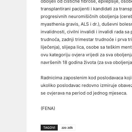
oboljeli od cistične fibrose, epilepsije, os
transplantirani pacijenti i kandidati za trans
progresivnih neuromišičnih oboljenja (cerebra
myasthenia gravis, ALS i dr.), duševni boles
invalidnosti, civilni invalidi i invalidi rada s
trudnoća, zadnji trimestar trudnoće i prva 
liječenja), slijepa lica, osobe sa teškim me
ovu kategoriju ovjera vrijedi za sva obolje
navršenih 18 godina života (za sva oboljenja
Radnicima zaposlenim kod poslodavaca koj
ukoliko poslodavac redovno izmiruje obavez
se ovjerava na period od jednog mjeseca.
(FENA)
TAGOVI
zzo zdk