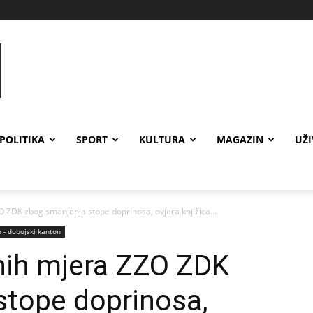
POLITIKA
SPORT
KULTURA
MAGAZIN
UŽ
O ZDK zbog smanjenja stope doprinosa, ovjera knjižica...
 - dobojski kanton
nih mjera ZZO ZDK
stope doprinosa,