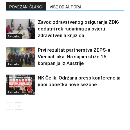
POVEZANI ČLANCI
VIŠE OD AUTORA
Zavod zdravstvenog osiguranja ZDK-
dodatni rok rudarima za ovjeru
zdravstvenih knjižica
Aktuelno
Prvi rezultat partnerstva ZEPS-a i
ViennaLinka: Na sajam stiže 15
kompanija iz Austrije
Aktuelno
NK Čelik: Održana press konferencija
uoči početka nove sezone
Aktuelno