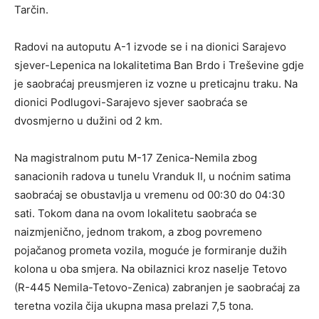
Tarčin.
Radovi na autoputu A-1 izvode se i na dionici Sarajevo
sjever-Lepenica na lokalitetima Ban Brdo i Treševine gdje
je saobraćaj preusmjeren iz vozne u preticajnu traku. Na
dionici Podlugovi-Sarajevo sjever saobraća se
dvosmjerno u dužini od 2 km.
Na magistralnom putu M-17 Zenica-Nemila zbog
sanacionih radova u tunelu Vranduk II, u noćnim satima
saobraćaj se obustavlja u vremenu od 00:30 do 04:30
sati. Tokom dana na ovom lokalitetu saobraća se
naizmjenično, jednom trakom, a zbog povremeno
pojačanog prometa vozila, moguće je formiranje dužih
kolona u oba smjera. Na obilaznici kroz naselje Tetovo
(R-445 Nemila-Tetovo-Zenica) zabranjen je saobraćaj za
teretna vozila čija ukupna masa prelazi 7,5 tona.