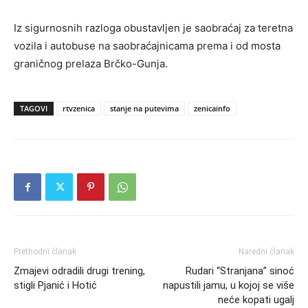
Iz sigurnosnih razloga obustavljen je saobraćaj za teretna
vozila i autobuse na saobraćajnicama prema i od mosta
graničnog prelaza Brčko-Gunja.
TAGOVI
rtvzenica
stanje na putevima
zenicainfo
Prethodni članak
Naredni članak
Zmajevi odradili drugi trening,
Rudari “Stranjana” sinoć
stigli Pjanić i Hotić
napustili jamu, u kojoj se više
neće kopati ugalj