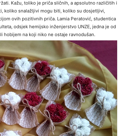
držati. Kažu, toliko je priča sličnih, a apsolutno različitih i
, koliko snalažljivi mogu biti, koliko su dosjetljivi,
vcijom ovih pozitivnih priča. Lamia Peratović, studentica
lteta, odsjek hemijsko inženjerstvo UNZE, jedna je od
ali hobijem na koji niko ne ostaje ravnodušan.