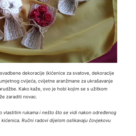
i svadbene dekoracije (kićenice za svatove, dekoracije
 umjetnog cvijeća, cvijetne aranžmane za ukrašavanje
 narudžbe. Kako kaže, ovo je hobi kojim se s užitkom
že zaraditi novac.
što vlastitim rukama i nešto što se vidi nakon određenog
e kićenica. Ručni radovi dijelom oslikavaju čovjekovu