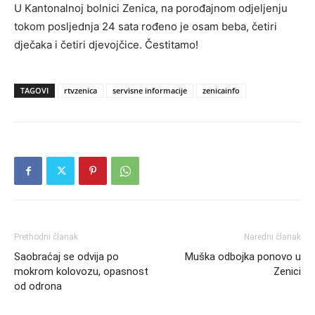
U Kantonalnoj bolnici Zenica, na porođajnom odjeljenju
tokom posljednja 24 sata rođeno je osam beba, četiri
dječaka i četiri djevojčice. Čestitamo!
TAGOVI
rtvzenica
servisne informacije
zenicainfo
Prethodni članak
Naredni članak
Saobraćaj se odvija po
Muška odbojka ponovo u
mokrom kolovozu, opasnost
Zenici
od odrona