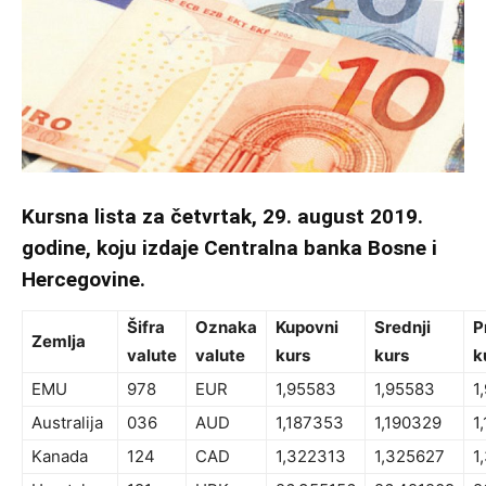
Kursna lista za četvrtak, 29. august 2019.
godine, koju izdaje Centralna banka Bosne i
Hercegovine.
Šifra
Oznaka
Kupovni
Srednji
P
Zemlja
valute
valute
kurs
kurs
k
EMU
978
EUR
1,95583
1,95583
1
Australija
036
AUD
1,187353
1,190329
1
Kanada
124
CAD
1,322313
1,325627
1