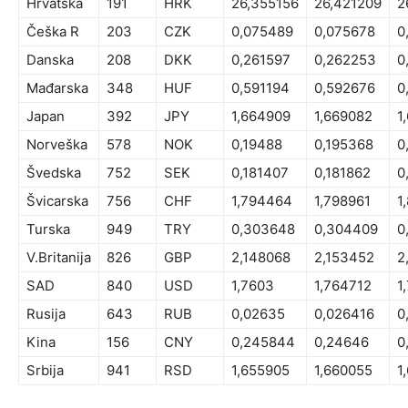
Hrvatska
191
HRK
26,355156
26,421209
2
Češka R
203
CZK
0,075489
0,075678
0
Danska
208
DKK
0,261597
0,262253
0
Mađarska
348
HUF
0,591194
0,592676
0
Japan
392
JPY
1,664909
1,669082
1
Norveška
578
NOK
0,19488
0,195368
0
Švedska
752
SEK
0,181407
0,181862
0
Švicarska
756
CHF
1,794464
1,798961
1
Turska
949
TRY
0,303648
0,304409
0
V.Britanija
826
GBP
2,148068
2,153452
2
SAD
840
USD
1,7603
1,764712
1
Rusija
643
RUB
0,02635
0,026416
0
Kina
156
CNY
0,245844
0,24646
0
Srbija
941
RSD
1,655905
1,660055
1