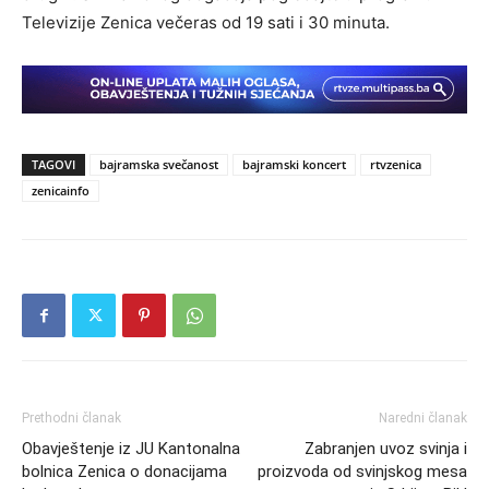
Televizije Zenica večeras od 19 sati i 30 minuta.
TAGOVI
bajramska svečanost
bajramski koncert
rtvzenica
zenicainfo
Prethodni članak
Naredni članak
Obavještenje iz JU Kantonalna
Zabranjen uvoz svinja i
bolnica Zenica o donacijama
proizvoda od svinjskog mesa