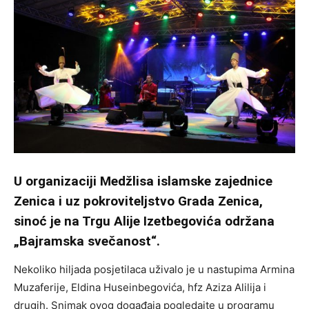
U organizaciji Medžlisa islamske zajednice
Zenica i uz pokroviteljstvo Grada Zenica,
sinoć je na Trgu Alije Izetbegovića održana
„Bajramska svečanost“.
Nekoliko hiljada posjetilaca uživalo je u nastupima Armina
Muzaferije, Eldina Huseinbegovića, hfz Aziza Alilija i
drugih. Snimak ovog događaja pogledajte u programu