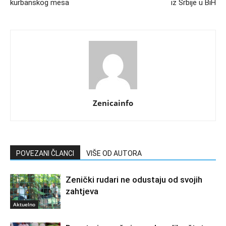
kurbanskog mesa
iz Srbije u BiH
Zenicainfo
POVEZANI ČLANCI
VIŠE OD AUTORA
Zenički rudari ne odustaju od svojih
zahtjeva
Aktuelno