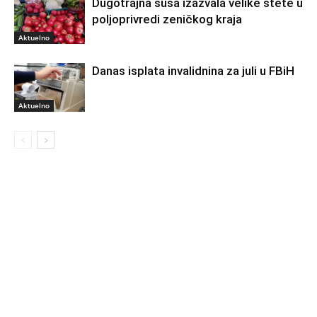
Dugotrajna suša izazvala velike štete u
poljoprivredi zeničkog kraja
Aktuelno
Danas isplata invalidnina za juli u FBiH
Aktuelno