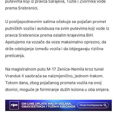
putevima koji iz pravca Sarajeva, Tuzle i Zvornika vode
prema Srebrenici.
U poslijepodnevnim satima očekuje se pojačan promet
putničkih vozila i autobusa na svim putevima koji vode iz
pravca Srebrenice prema ostalim krajevima BiH.
Apelujemo na vozače da voze maksimalno oprezno, da
drže odstojanje između vozila i da izbjegavaju rizična
preticanja.
Na magistralnom putu M-17 Zenica-Nemila kroz tunel
Vranduk II saobraća se naizmjenično, jednom trakom.
Tokom dana, zbog pojačanog prometa vozila na ovoj
dionici, moguće je formiranje dužih kolona u oba smjera.