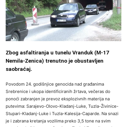
Zbog asfaltiranja u tunelu Vranduk (M-17
Nemila-Zenica) trenutno je obustavljen
saobraćaj.
Povodom 24. godišnjice genocida nad građanima
Srebrenice i ukopa identificiranih žrtava, večeras do
ponoći zabranjen je prevoz eksplozivnih materija na
putevima: Sarajevo-Olovo-Kladanj-Luke, Tuzla-Živinice-
Stupari-
Kladanj-Luke i Tuzla-Kalesija-Caparde. Na snazi
je i zabrana kretanja vozilima preko 3,5 tone na svim