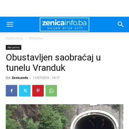
Naslovnica
Aktuelno
Aktuelno
Obustavljen saobraćaj u
tunelu Vranduk
Od
Zenicainfo
-
11/07/2019 - 14:17