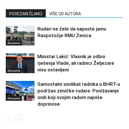
POVEZANI ČLANCI
VIŠE OD AUTORA
Rudari ne žele da napuste jamu
Raspotočje RMU Zenica
Aktuelno
Ministar Lakić: Vlasnik je odbio
rješenja Vlade, ali radnici Željezare
nisu ostavljeni
Aktuelno
Samostalni sindikat radnika u BHRT-u
podržao zeničke rudare: Ponižavanje
onih koji svojim radom najviše
Aktuelno
doprinose