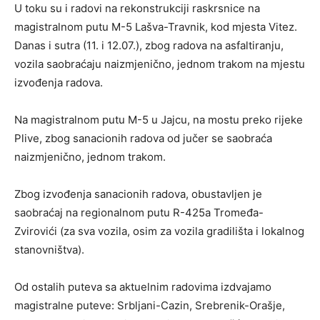
U toku su i radovi na rekonstrukciji raskrsnice na
magistralnom putu M-5 Lašva-Travnik, kod mjesta Vitez.
Danas i sutra (11. i 12.07.), zbog radova na asfaltiranju,
vozila saobraćaju naizmjenično, jednom trakom na mjestu
izvođenja radova.
Na magistralnom putu M-5 u Jajcu, na mostu preko rijeke
Plive, zbog sanacionih radova od jučer se saobraća
naizmjenično, jednom trakom.
Zbog izvođenja sanacionih radova, obustavljen je
saobraćaj na regionalnom putu R-425a Tromeđa-
Zvirovići (za sva vozila, osim za vozila gradilišta i lokalnog
stanovništva).
Od ostalih puteva sa aktuelnim radovima izdvajamo
magistralne puteve: Srbljani-Cazin, Srebrenik-Orašje,