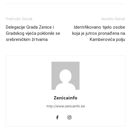
Prethodni članak
Naredni članak
Delegacije Grada Zenice i
Identifikovano tijelo osobe
Gradskog vijeća poklonile se
koja je jutros pronađena na
srebreničkim žrtvama
Kamberovića polju
Zenicainfo
http://www.zenicainfo.ba