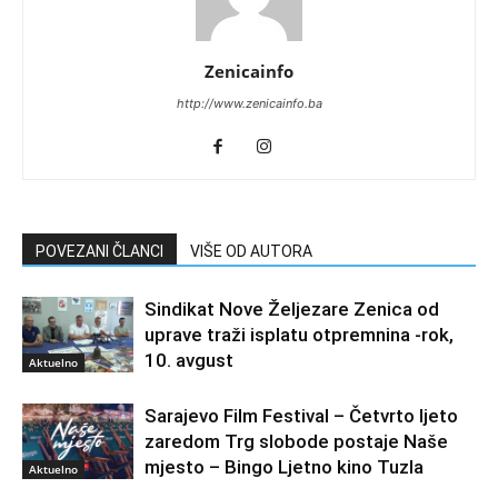
Zenicainfo
http://www.zenicainfo.ba
POVEZANI ČLANCI
VIŠE OD AUTORA
Sindikat Nove Željezare Zenica od
uprave traži isplatu otpremnina -rok,
10. avgust
Aktuelno
Sarajevo Film Festival – Četvrto ljeto
zaredom Trg slobode postaje Naše
mjesto – Bingo Ljetno kino Tuzla
Aktuelno