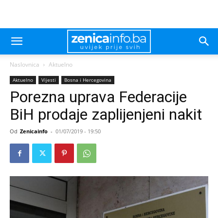
Naslovnica
Aktuelno
Aktuelno
Vijesti
Bosna i Hercegovina
Porezna uprava Federacije
BiH prodaje zaplijenjeni nakit
Od
Zenicainfo
-
01/07/2019 - 19:50