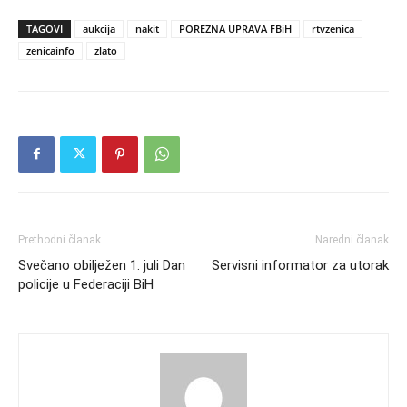
TAGOVI
aukcija
nakit
POREZNA UPRAVA FBiH
rtvzenica
zenicainfo
zlato
Prethodni članak
Naredni članak
Svečano obilježen 1. juli Dan
Servisni informator za utorak
policije u Federaciji BiH