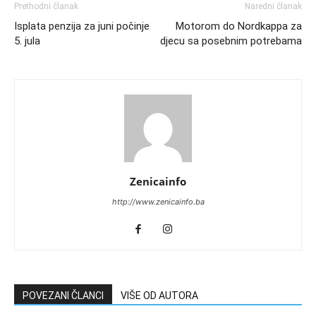
Prethodni članak
Naredni članak
Isplata penzija za juni počinje
Motorom do Nordkappa za
5. jula
djecu sa posebnim potrebama
Zenicainfo
http://www.zenicainfo.ba
POVEZANI ČLANCI
VIŠE OD AUTORA