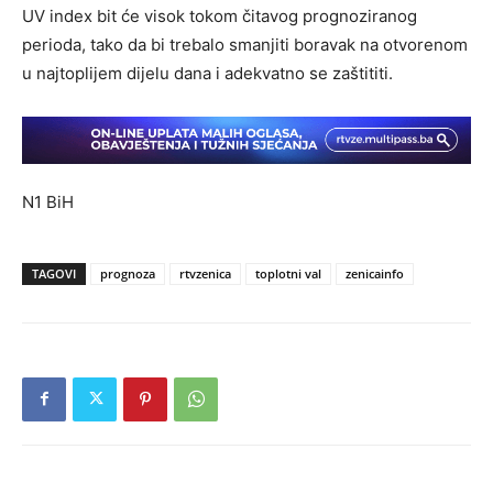
UV index bit će visok tokom čitavog prognoziranog
perioda, tako da bi trebalo smanjiti boravak na otvorenom
u najtoplijem dijelu dana i adekvatno se zaštititi.
N1 BiH
TAGOVI
prognoza
rtvzenica
toplotni val
zenicainfo