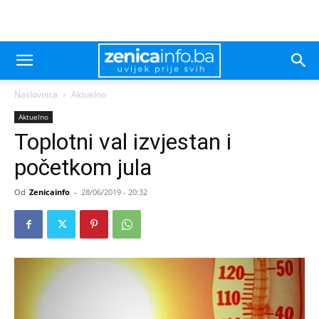
Naslovnica
Aktuelno
Aktuelno
Toplotni val izvjestan i
početkom jula
Od
Zenicainfo
-
28/06/2019 - 20:32