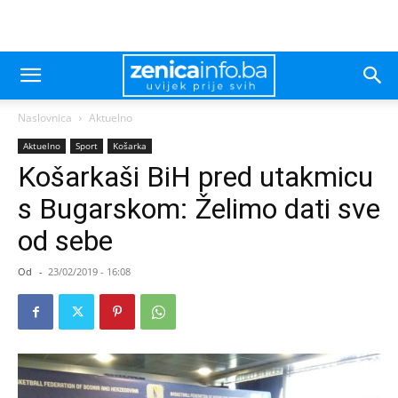
Naslovnica
Aktuelno
Aktuelno
Sport
Košarka
Košarkaši BiH pred utakmicu
s Bugarskom: Želimo dati sve
od sebe
Od
-
23/02/2019 - 16:08