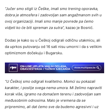
“Jučer smo stigli iz Češke, imali smo trening oporavka,
dobra je atmosfera i zadovoljan sam angažmanom svih u
ovoj organizaciji. Imali smo manje povrede pa ćemo
vidjeti ko će biti spreman za sutra”,
kazao je Bosnić.
Dodao je kako su u Češkoj odigrali odličnu utakmicu, ali
da uprkos putovanju od 16 sati nisu umorni i da s velikim
optimizmom dočekuju i Bugarsku.
“U Češkoj smo odigrali kvalitetno. Momci su pokazali
karakter, i poslije svega nema umora. Mi želimo napraviti
korak više, igramo na domaćem terenu i zadovoljan sam
međusobnim odnosima. Malo je vremena da se
pripremimo, ali dat ćemo sve da budemo agresivni i uz