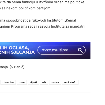
ik,te da nema funkciju u izvršnim organima političke
na sa nekom političkom partijom.
i ima sposobnost da rukovodi Institutom „Kemal
janjem Programa rada i razvoja Instituta za mandatni
anja. (Š.Babić)
rtvzenica
unze
vijesti
zdk
zenica
zenicainfo