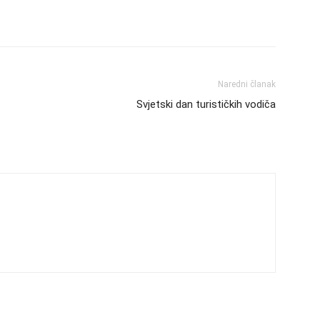
Naredni članak
Svjetski dan turističkih vodiča