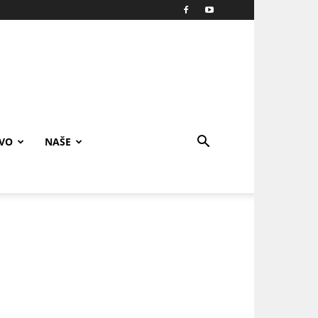
IVO
NAŠE