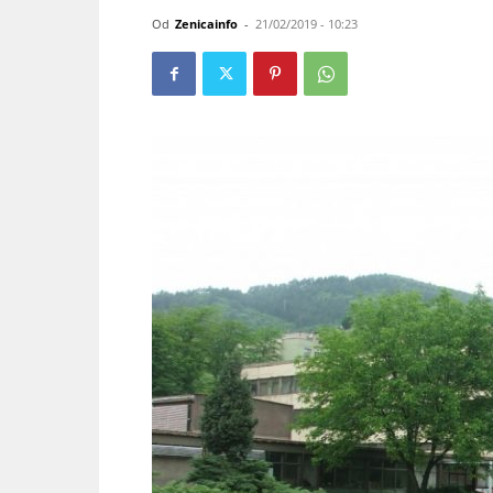
Od
Zenicainfo
-
21/02/2019 - 10:23