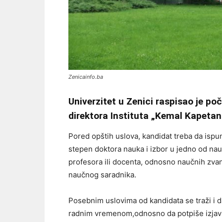
Zenicainfo.ba
Univerzitet u Zenici raspisao je p
direktora Instituta „Kemal Kapetan
Pored opštih uslova, kandidat treba da isp
stepen doktora nauka i izbor u jedno od n
profesora ili docenta, odnosno naučnih zvan
naučnog saradnika.
Posebnim uslovima od kandidata se traži i 
radnim vremenom,odnosno da potpiše izjavu