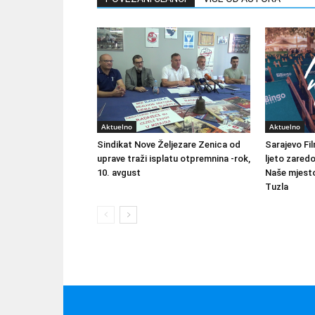
Aktuelno
Aktuelno
Sindikat Nove Željezare Zenica od
Sarajevo Fil
uprave traži isplatu otpremnina -rok,
ljeto zared
10. avgust
Naše mjesto
Tuzla