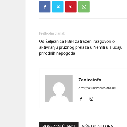
Prethodni članak
Od Željeznica FBiH zatraženi razgovori o
aktiviranju pružnog prelaza u Nemili u slučaju
prirodnih nepogoda
Zenicainfo
http://www.zenicainfo.ba
POVEZANI ČLANCI
VIŠE OD AUTORA