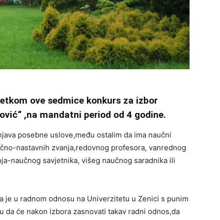
očetkom ove sedmice konkurs za izbor
ović“ ,na mandatni period od 4 godine.
unjava posebne uslove,među ostalim da ima naučni
aučno-nastavnih zvanja,redovnog profesora, vanrednog
ja-naučnog savjetnika, višeg naučnog saradnika ili
da je u radnom odnosu na Univerzitetu u Zenici s punim
 da će nakon izbora zasnovati takav radni odnos,da