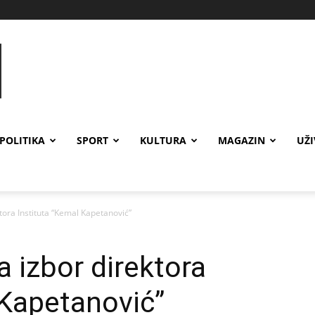
POLITIKA
SPORT
KULTURA
MAGAZIN
UŽ
tora Instituta “Kemal Kapetanović”
 izbor direktora
 Kapetanović”