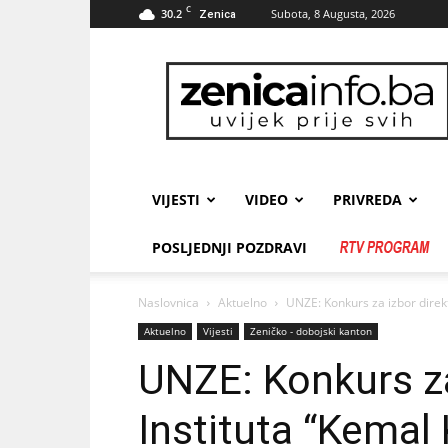
C
30.2
Subota, 8 Augusta, 2026
Zenica
zenicainfo.ba
VIJESTI
VIDEO
PRIVREDA
POSLJEDNJI POZDRAVI
Naslovnica
Aktuelno
UNZE: Konkurs za izbor direk
Aktuelno
Vijesti
Zeničko - dobojski kanton
UNZE: Konkurs za
Instituta “Kemal