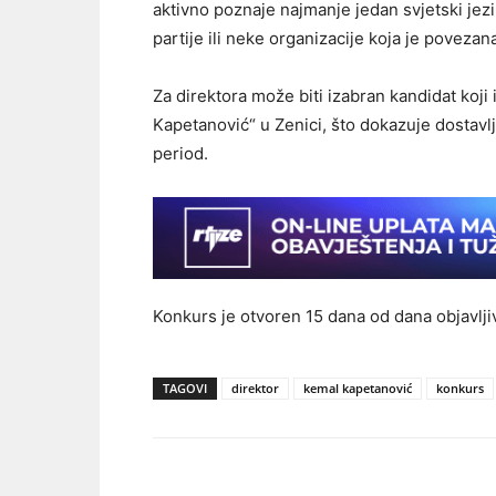
aktivno poznaje najmanje jedan svjetski jez
partije ili neke organizacije koja je poveza
Za direktora može biti izabran kandidat koj
Kapetanović“ u Zenici, što dokazuje dostavl
period.
Konkurs je otvoren 15 dana od dana objavljiv
TAGOVI
direktor
kemal kapetanović
konkurs