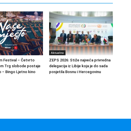
Aktuelno
m Festival – Četvrto
ZEPS 2026: Stiže najveća privredna
om Trg slobode postaje
delegacija iz Libije koja je do sada
 – Bingo Ljetno kino
posjetila Bosnu i Hercegovinu