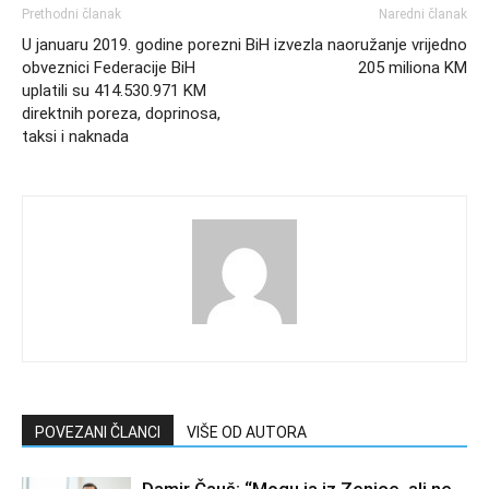
Prethodni članak
Naredni članak
U januaru 2019. godine porezni
BiH izvezla naoružanje vrijedno
obveznici Federacije BiH
205 miliona KM
uplatili su 414.530.971 KM
direktnih poreza, doprinosa,
taksi i naknada
POVEZANI ČLANCI
VIŠE OD AUTORA
Damir Čauš: “Mogu ja iz Zenice, ali ne