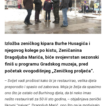
Izložba zeničkog kipara Burhe Husagića i
njegovog kolege po kistu, Zeničanina
Dragoljuba Marića, biće svojevrstan sezonski
finiš u programu Gradskog muzeja, pred
početak ovogodišnjeg „Zeničkog proljeća“.
– Svijet vadi prošlost kako bi je restaurirao, velika djela
preporodio i spasio od zaborava. Moja je želja da spasimo
ono što je ostalo od Burhinog djela, da bi neko imao
nešto restaurirati za 50 ili sto godina,
– objašnjava zenički
likovni “naivac”, Dragoljub Marić, ono što ga je motivisalo