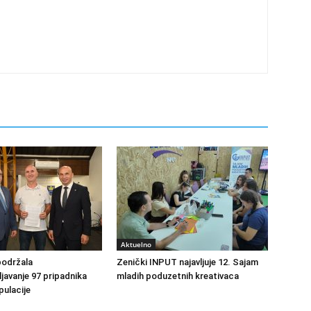
Aktuelno
podržala
Zenički INPUT najavljuje 12. Sajam
avanje 97 pripadnika
mladih poduzetnih kreativaca
ulacije