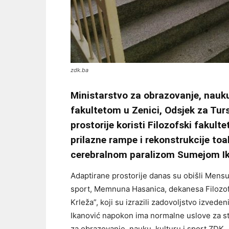
zdk.ba
Ministarstvo za obrazovanje, nauku,
fakultetom u Zenici, Odsjek za Tursk
prostorije koristi Filozofski fakulte
prilazne rampe i rekonstrukcije to
cerebralnom paralizom Sumejom Ik
Adaptirane prostorije danas su obišli Mensur
sport, Memnuna Hasanica, dekanesa Filozofs
Krleža”, koji su izrazili zadovoljstvo izvede
Ikanović napokon ima normalne uslove za stu
za obrazovanje, nauku, kulturu i sport ZDK.