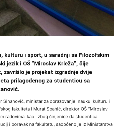
 kulturu i sport, u saradnji sa Filozofskim
i jezik i OŠ “Miroslav Krleža”, čije
t, završilo je projekat izgradnje dvije
aleta prilagođenog za studenticu sa
anović.
 Sinanović, ministar za obrazovanje, nauku, kulturu i
kog fakulteta i Murat Spahić, direktor OŠ “Miroslav
nim radovima, kao i zbog činjenice da studentica
dij i boravak na fakultetu, saopćeno je iz Ministarstva