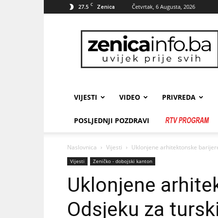
C
27.5
Četvrtak, 6 Augusta, 2026
Zenica
zenicainfo.ba
VIJESTI
VIDEO
PRIVREDA
POSLJEDNJI POZDRAVI
Naslovnica
Vijesti
Uklonjene arhitektonske barijere
Vijesti
Zeničko - dobojski kanton
Uklonjene arhite
Odsjeku za turski