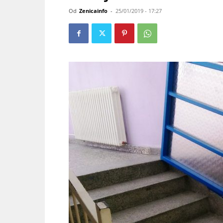
Od
Zenicainfo
-
25/01/2019 - 17:27