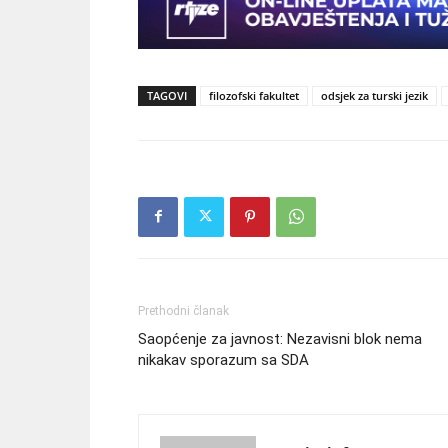
TAGOVI
filozofski fakultet
odsjek za turski jezik
Prethodni članak
Saopćenje za javnost: Nezavisni blok nema
nikakav sporazum sa SDA