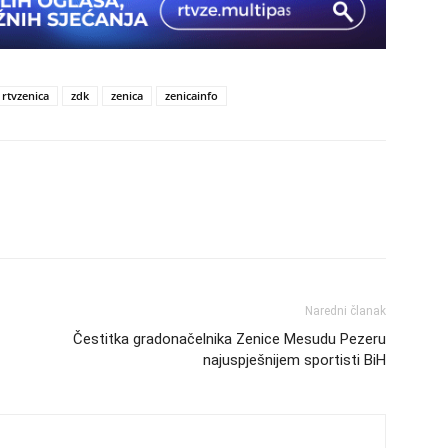
rtvzenica
zdk
zenica
zenicainfo
Naredni članak
Čestitka gradonačelnika Zenice Mesudu Pezeru
najuspješnijem sportisti BiH