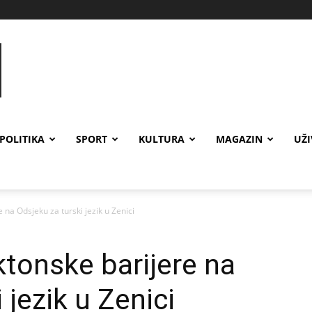
POLITIKA
SPORT
KULTURA
MAGAZIN
UŽ
 na Odsjeku za turski jezik u Zenici
ktonske barijere na
 jezik u Zenici