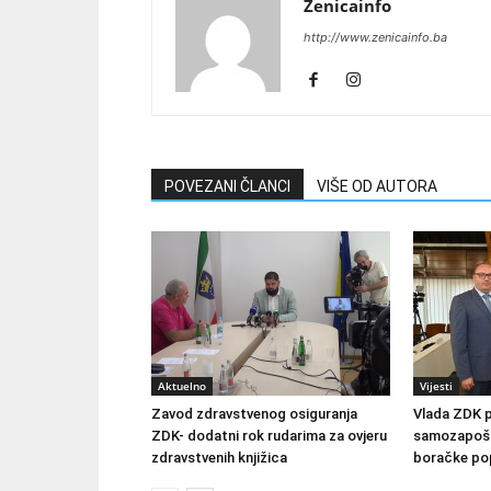
Zenicainfo
http://www.zenicainfo.ba
POVEZANI ČLANCI
VIŠE OD AUTORA
Aktuelno
Vijesti
Zavod zdravstvenog osiguranja
Vlada ZDK 
ZDK- dodatni rok rudarima za ovjeru
samozapošlj
zdravstvenih knjižica
boračke pop