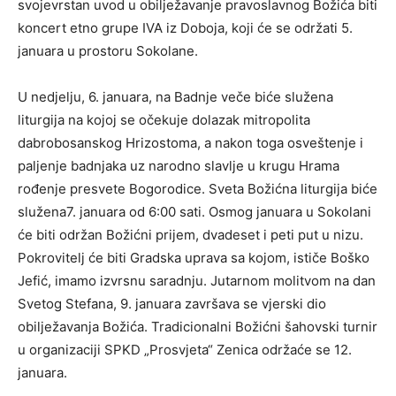
svojevrstan uvod u obilježavanje pravoslavnog Božića biti
koncert etno grupe IVA iz Doboja, koji će se održati 5.
januara u prostoru Sokolane.
U nedjelju, 6. januara, na Badnje veče biće služena
liturgija na kojoj se očekuje dolazak mitropolita
dabrobosanskog Hrizostoma, a nakon toga osveštenje i
paljenje badnjaka uz narodno slavlje u krugu Hrama
rođenje presvete Bogorodice. Sveta Božićna liturgija biće
služena7. januara od 6:00 sati. Osmog januara u Sokolani
će biti održan Božićni prijem, dvadeset i peti put u nizu.
Pokrovitelj će biti Gradska uprava sa kojom, ističe Boško
Jefić, imamo izvrsnu saradnju. Jutarnom molitvom na dan
Svetog Stefana, 9. januara završava se vjerski dio
obilježavanja Božića. Tradicionalni Božićni šahovski turnir
u organizaciji SPKD „Prosvjeta“ Zenica održaće se 12.
januara.