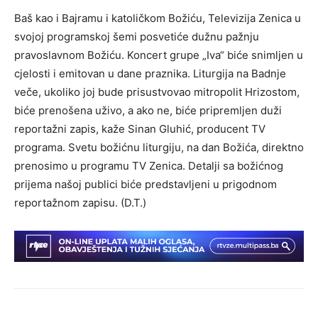
Baš kao i Bajramu i katoličkom Božiću, Televizija Zenica u
svojoj programskoj šemi posvetiće dužnu pažnju
pravoslavnom Božiću. Koncert grupe „Iva“ biće snimljen u
cjelosti i emitovan u dane praznika. Liturgija na Badnje
veče, ukoliko joj bude prisustvovao mitropolit Hrizostom,
biće prenošena uživo, a ako ne, biće pripremljen duži
reportažni zapis, kaže Sinan Gluhić, producent TV
programa. Svetu božićnu liturgiju, na dan Božića, direktno
prenosimo u programu TV Zenica. Detalji sa božićnog
prijema našoj publici biće predstavljeni u prigodnom
reportažnom zapisu. (D.T.)