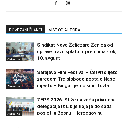
POVEZANI ČLANCI
VIŠE OD AUTORA
Sindikat Nove Željezare Zenica od
uprave traži isplatu otpremnina -rok,
10. avgust
Aktuelno
Sarajevo Film Festival – Četvrto ljeto
zaredom Trg slobode postaje Naše
mjesto – Bingo Ljetno kino Tuzla
Aktuelno
ZEPS 2026: Stiže najveća privredna
delegacija iz Libije koja je do sada
posjetila Bosnu i Hercegovinu
Aktuelno