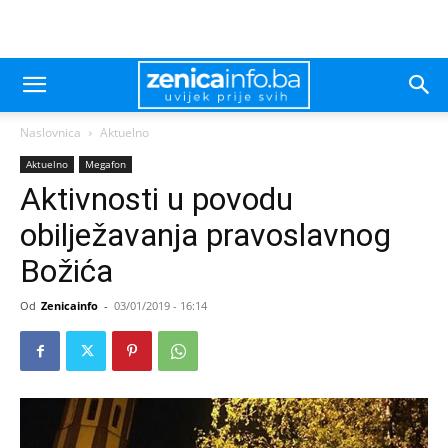
Naslovnica
Aktuelno
Aktuelno
Megafon
Aktivnosti u povodu
obilježavanja pravoslavnog
Božića
Od
Zenicainfo
-
03/01/2019 - 16:14