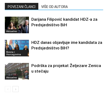
POVEZANI ČLANCI
VIŠE OD AUTORA
Darijana Filipović kandidat HDZ-a za
Predsjedništvo BiH
Aktuelno
HDZ danas objavljuje ime kandidata za
Predsjedništvo BIH?
Bosna i
Hercegovina
Podrška za projekat Željezare Zenica
u stečaju
Aktuelno