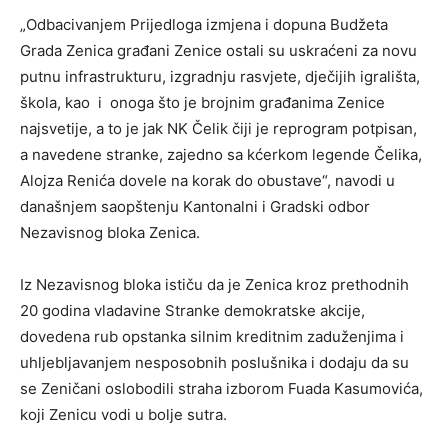
„Odbacivanjem Prijedloga izmjena i dopuna Budžeta
Grada Zenica građani Zenice ostali su uskraćeni za novu
putnu infrastrukturu, izgradnju rasvjete, dječijih igrališta,
škola, kao i onoga što je brojnim građanima Zenice
najsvetije, a to je jak NK Čelik čiji je reprogram potpisan,
a navedene stranke, zajedno sa kćerkom legende Čelika,
Alojza Renića dovele na korak do obustave“, navodi u
današnjem saopštenju Kantonalni i Gradski odbor
Nezavisnog bloka Zenica.
Iz Nezavisnog bloka ističu da je Zenica kroz prethodnih
20 godina vladavine Stranke demokratske akcije,
dovedena rub opstanka silnim kreditnim zaduženjima i
uhljebljavanjem nesposobnih poslušnika i dodaju da su
se Zeničani oslobodili straha izborom Fuada Kasumovića,
koji Zenicu vodi u bolje sutra.