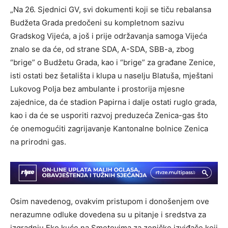
„Na 26. Sjednici GV, svi dokumenti koji se tiču rebalansa
Budžeta Grada predočeni su kompletnom sazivu
Gradskog Vijeća, a još i prije održavanja samoga Vijeća
znalo se da će, od strane SDA, A-SDA, SBB-a, zbog
“brige” o Budžetu Grada, kao i “brige” za građane Zenice,
isti ostati bez šetališta i klupa u naselju Blatuša, mještani
Lukovog Polja bez ambulante i prostorija mjesne
zajednice, da će stadion Papirna i dalje ostati ruglo grada,
kao i da će se usporiti razvoj preduzeća Zenica-gas što
će onemogućiti zagrijavanje Kantonalne bolnice Zenica
na prirodni gas.
Osim navedenog, ovakvim pristupom i donošenjem ove
nerazumne odluke dovedena su u pitanje i sredstva za
izgradnju Eko kuće na Smetovima za zeničke izviđače koji