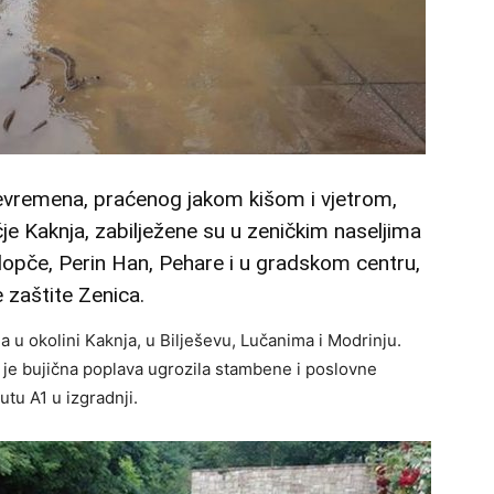
nevremena, praćenog jakom kišom i vjetrom,
čje Kaknja, zabilježene su u zeničkim naseljima
lopče, Perin Han, Pehare i u gradskom centru,
e zaštite Zenica.
 u okolini Kaknja, u Bilješevu, Lučanima i Modrinju.
 je bujična poplava ugrozila stambene i poslovne
tu A1 u izgradnji.