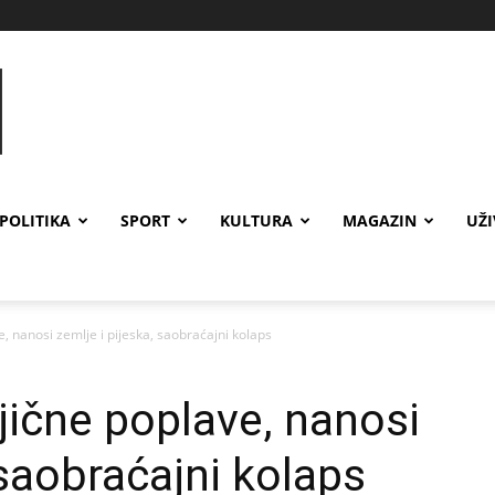
POLITIKA
SPORT
KULTURA
MAGAZIN
UŽ
 nanosi zemlje i pijeska, saobraćajni kolaps
ične poplave, nanosi
 saobraćajni kolaps