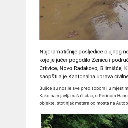
Najdramatičnije posljedice olujnog 
koje je jučer pogodilo Zenicu i podru
Crkvice, Novo Radakovo, Bilimišće, K
saopštila je Kantonalna uprava civiln
Bujice su nosile sve pred sobom i u mjestima
Kako nam javlja naš čitalac, u Perinom Hanu
objekte, stotinjak metara od mosta na Autopu