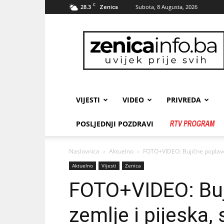
C
28.3
Subota, 8 Augusta, 2026
Zenica
zenicainfo.ba
VIJESTI
VIDEO
PRIVREDA
POSLJEDNJI POZDRAVI
Naslovnica
Aktuelno
FOTO+VIDEO: Bujične poplave,
Aktuelno
Vijesti
Zenica
FOTO+VIDEO: Buj
zemlje i pijeska,