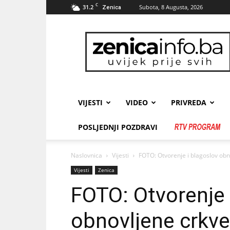
C
31.2
Subota, 8 Augusta, 2026
Zenica
zenicainfo.ba
VIJESTI
VIDEO
PRIVREDA
POSLJEDNJI POZDRAVI
Naslovnica
Vijesti
FOTO: Otvorenje i blagoslov obn
Vijesti
Zenica
FOTO: Otvorenje 
obnovljene crkve