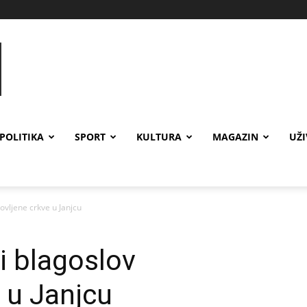
POLITIKA
SPORT
KULTURA
MAGAZIN
UŽ
ovljene crkve u Janjcu
i blagoslov
 u Janjcu