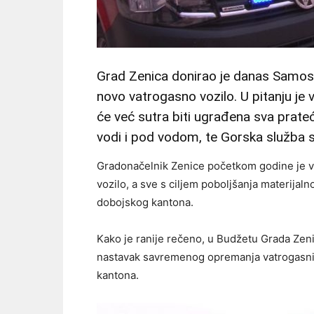
Grad Zenica donirao je danas Samosta
novo vatrogasno vozilo. U pitanju je v
će već sutra biti ugrađena sva prateć
vodi i pod vodom, te Gorska služba 
Gradonačelnik Zenice početkom godine je va
vozilo, a sve s ciljem poboljšanja materijal
dobojskog kantona.
Kako je ranije rečeno, u Budžetu Grada Zen
nastavak savremenog opremanja vatrogasni
kantona.