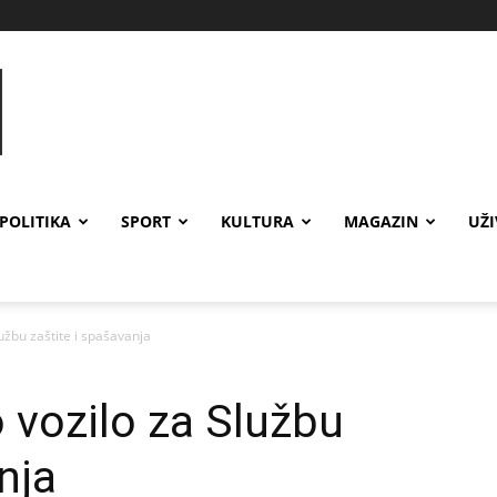
POLITIKA
SPORT
KULTURA
MAGAZIN
UŽ
užbu zaštite i spašavanja
vozilo za Službu
nja