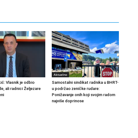
Aktuelno
ić: Vlasnik je odbio
Samostalni sindikat radnika u BHRT-
de, ali radnici Željezare
u podržao zeničke rudare:
eni
Ponižavanje onih koji svojim radom
najviše doprinose