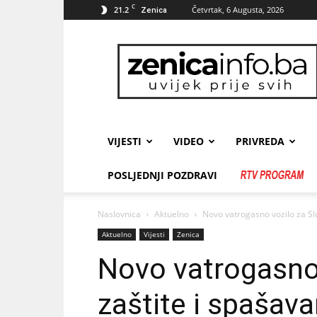
C
21.2
Četvrtak, 6 Augusta, 2026
Zenica
zenicainfo.ba
VIJESTI
VIDEO
PRIVREDA
POSLJEDNJI POZDRAVI
Naslovnica
Aktuelno
Novo vatrogasno vozilo za Sl
Aktuelno
Vijesti
Zenica
Novo vatrogasno 
zaštite i spašava