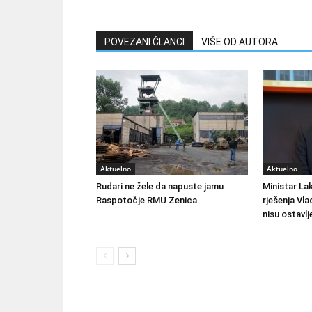
POVEZANI ČLANCI
VIŠE OD AUTORA
Aktuelno
Aktuelno
Rudari ne žele da napuste jamu
Ministar Lak
Raspotočje RMU Zenica
rješenja Vla
nisu ostavlj