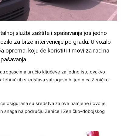
lnoj službi zaštite i spašavanja još jedno
ozilo za brze intervencije po gradu. U vozilo
a oprema, koju će koristiti timovi za rad na
spašavanja.
trogascima uručio ključeve za jedno isto ovakvo
no-tehničkih sredstava vatrogasnih jedinica Zeničko-
ice osigurana su sredstva za ove namjene i ovo je
h snaga na području Zenice i Zeničko-dobojskog