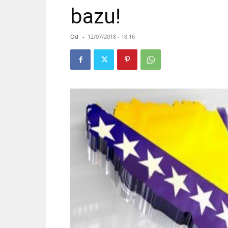
bazu!
Od
-
12/07/2018 - 18:16