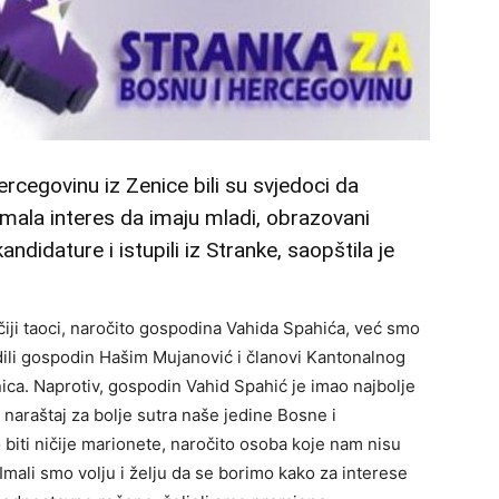
rcegovinu iz Zenice bili su svjedoci da
imala interes da imaju mladi, obrazovani
didature i istupili iz Stranke, saopštila je
iji taoci, naročito gospodina Vahida Spahića, već smo
odili gospodin Hašim Mujanović i članovi Kantonalnog
ca. Naprotiv, gospodin Vahid Spahić je imao najbolje
naraštaj za bolje sutra naše jedine Bosne i
biti ničije marionete, naročito osoba koje nam nisu
 Imali smo volju i želju da se borimo kako za interese