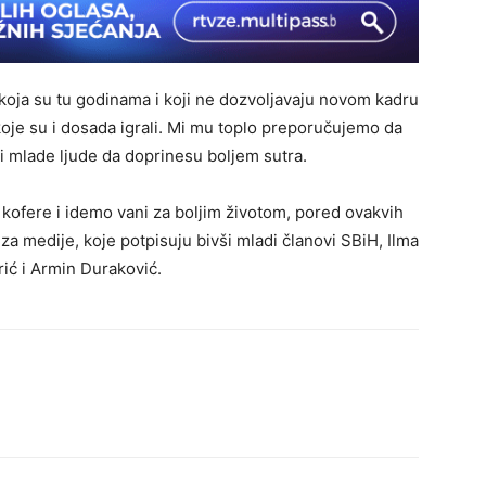
 koja su tu godinama i koji ne dozvoljavaju novom kadru
 koje su i dosada igrali. Mi mu toplo preporučujemo da
ti mlade ljude da doprinesu boljem sutra.
 kofere i idemo vani za boljim životom, pored ovakvih
 za medije, koje potpisuju bivši mladi članovi SBiH, Ilma
rić i Armin Duraković.