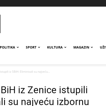
POLITIKA
SPORT
KULTURA
MAGAZIN
UŽ
tupili iz SBiH: Eliminisali su najveću...
BiH iz Zenice istupili
ali su najveću izbornu