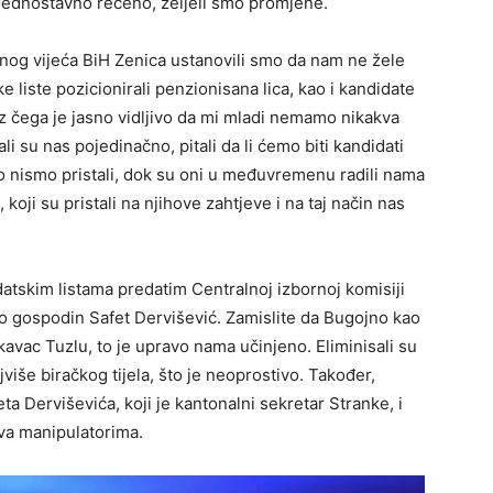
 Jednostavno rečeno, željeli smo promjene.
og vijeća BiH Zenica ustanovili smo da nam ne žele
e liste pozicionirali penzionisana lica, kao i kandidate
iz čega je jasno vidljivo da mi mladi nemamo nikakva
i su nas pojedinačno, pitali da li ćemo biti kandidati
o nismo pristali, dok su oni u međuvremenu radili nama
 koji su pristali na njihove zahtjeve i na taj način nas
datskim listama predatim Centralnoj izbornoj komisiji
ao gospodin Safet Dervišević. Zamislite da Bugojno kao
kavac Tuzlu, to je upravo nama učinjeno. Eliminisali su
više biračkog tijela, što je neoprostivo. Također,
 Derviševića, koji je kantonalni sekretar Stranke, i
iva manipulatorima.