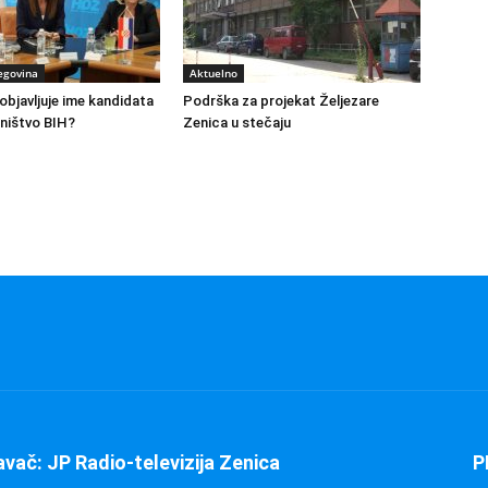
egovina
Aktuelno
bjavljuje ime kandidata
Podrška za projekat Željezare
ništvo BIH?
Zenica u stečaju
avač: JP Radio-televizija Zenica
P