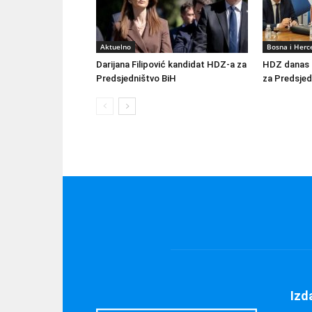
Aktuelno
Bosna i Herc
Darijana Filipović kandidat HDZ-a za
HDZ danas o
Predsjedništvo BiH
za Predsjed
Izd