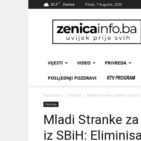
C
25.3
Petak, 7 Augusta, 2026
Zenica
zenicainfo.ba
VIJESTI
VIDEO
PRIVREDA
POSLJEDNJI POZDRAVI
Naslovnica
Politika
Mladi Stranke za BiH iz Zenice is
Politika
Mladi Stranke za 
iz SBiH: Eliminis