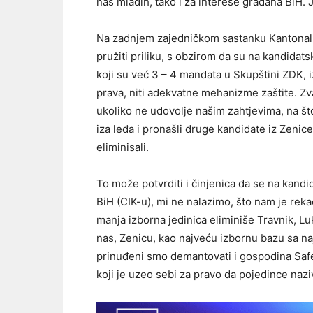
nas mladih, tako i za interese građana BiH.
Na zadnjem zajedničkom sastanku Kantonaln
pružiti priliku, s obzirom da su na kandidatsk
koji su već 3 – 4 mandata u Skupštini ZDK, 
prava, niti adekvatne mehanizme zaštite. Zval
ukoliko ne udovolje našim zahtjevima, na št
iza leđa i pronašli druge kandidate iz Zenice,
eliminisali.
To može potvrditi i činjenica da se na kandi
BiH (CIK-u), mi ne nalazimo, što nam je rek
manja izborna jedinica eliminiše Travnik, Lu
nas, Zenicu, kao najveću izbornu bazu sa naj
prinuđeni smo demantovati i gospodina Safeta
koji je uzeo sebi za pravo da pojedince naz