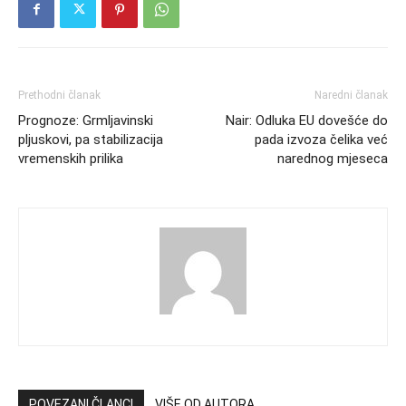
Prethodni članak
Naredni članak
Prognoze: Grmljavinski
Nair: Odluka EU dovešće do
pljuskovi, pa stabilizacija
pada izvoza čelika već
vremenskih prilika
narednog mjeseca
POVEZANI ČLANCI
VIŠE OD AUTORA