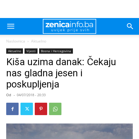
Naslovnica
Aktuelno
Aktuelno
Vijesti
Bosna i Hercegovina
Kiša uzima danak: Čekaju
nas gladna jesen i
poskupljenja
Od
-
04/07/2018 - 20:33