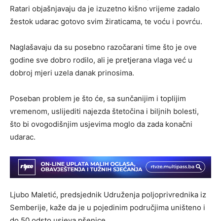
Ratari objašnjavaju da je izuzetno kišno vrijeme zadalo
žestok udarac gotovo svim žiraticama, te voću i povrću.
Naglašavaju da su posebno razočarani time što je ove
godine sve dobro rodilo, ali je pretjerana vlaga već u
dobroj mjeri uzela danak prinosima.
Poseban problem je što će, sa sunčanijim i toplijim
vremenom, uslijediti najezda štetočina i biljnih bolesti,
što bi ovogodišnjim usjevima moglo da zada konačni
udarac.
Ljubo Maletić, predsjednik Udruženja poljoprivrednika iz
Semberije, kaže da je u pojedinim područjima uništeno i
do 50 odsto usjeva pšenice.