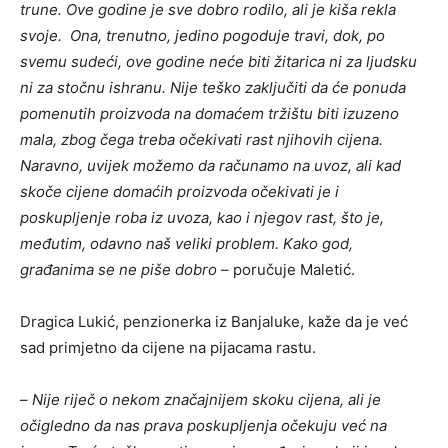
trune. Ove godine je sve dobro rodilo, ali je kiša rekla
svoje. Ona, trenutno, jedino pogoduje travi, dok, po
svemu sudeći, ove godine neće biti žitarica ni za ljudsku
ni za stočnu ishranu. Nije teško zaključiti da će ponuda
pomenutih proizvoda na domaćem tržištu biti izuzeno
mala, zbog čega treba očekivati rast njihovih cijena.
Naravno, uvijek možemo da računamo na uvoz, ali kad
skoče cijene domaćih proizvoda očekivati je i
poskupljenje roba iz uvoza, kao i njegov rast, što je,
međutim, odavno naš veliki problem. Kako god,
građanima se ne piše dobro
– poručuje Maletić.
Dragica Lukić, penzionerka iz Banjaluke, kaže da je već
sad primjetno da cijene na pijacama rastu.
–
Nije riječ o nekom značajnijem skoku cijena, ali je
očigledno da nas prava poskupljenja očekuju već na