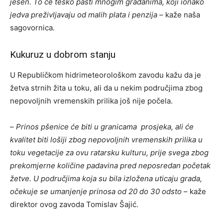
jesen. To će teško pasti mnogim građanima, koji ionako
jedva preživljavaju od malih plata i penzija
– kaže naša
sagovornica.
Kukuruz u dobrom stanju
U Republičkom hidrimeteorološkom zavodu kažu da je
žetva strnih žita u toku, ali da u nekim područjima zbog
nepovoljnih vremenskih prilika još nije počela.
–
Prinos pšenice će biti u granicama prosjeka, ali će
kvalitet biti lošiji zbog nepovoljnih vremenskih prilika u
toku vegetacije za ovu ratarsku kulturu, prije svega zbog
prekomjerne količine padavina pred neposredan početak
žetve. U područjima koja su bila izložena uticaju grada,
očekuje se umanjenje prinosa od 20 do 30 odsto
– kaže
direktor ovog zavoda Tomislav Šajić.