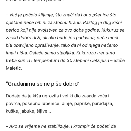
–
Već je počelo klijanje, što znači da i ono pšenice što
opstane neće biti ni za stočnu hranu. Razlog je dug kišni
period koji nije svojstven za ovo doba godine. Kukuruz se
zasad dobro drži, ali ako bude još padavina, neće moći
biti obavljeno oprašivanje, tako da ni od njega nećemo
imati ništa. Ostaće samo stabljika. Kukuruzu trenutno
treba sunca i temperatura do 30 stepeni Celzijusa
– ističe
Maletić.
“Građanima se ne piše dobro”
Dodaje da je kiša ugrozila i veliki dio zasada voća i
povrća, posebno lubenice, dinje, paprike, paradajza,
kuške, jabuke, šljive…
–
Ako se vrijeme ne stabilizuje, i krompir će početi da