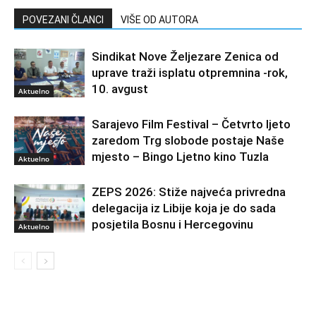
POVEZANI ČLANCI
VIŠE OD AUTORA
Sindikat Nove Željezare Zenica od
uprave traži isplatu otpremnina -rok,
10. avgust
Aktuelno
Sarajevo Film Festival – Četvrto ljeto
zaredom Trg slobode postaje Naše
mjesto – Bingo Ljetno kino Tuzla
Aktuelno
ZEPS 2026: Stiže najveća privredna
delegacija iz Libije koja je do sada
posjetila Bosnu i Hercegovinu
Aktuelno