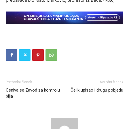
predavača bio Mato Marković, profesor iz Beča. (N.G.)
Prethodni članak
Naredni članak
Osniva se Zavod za kontrolu
Čelik upisao i drugu pobjedu
bilja