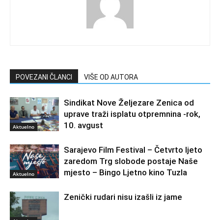
POVEZANI ČLANCI
VIŠE OD AUTORA
Sindikat Nove Željezare Zenica od
uprave traži isplatu otpremnina -rok,
10. avgust
Aktuelno
Sarajevo Film Festival – Četvrto ljeto
zaredom Trg slobode postaje Naše
mjesto – Bingo Ljetno kino Tuzla
Aktuelno
Zenički rudari nisu izašli iz jame