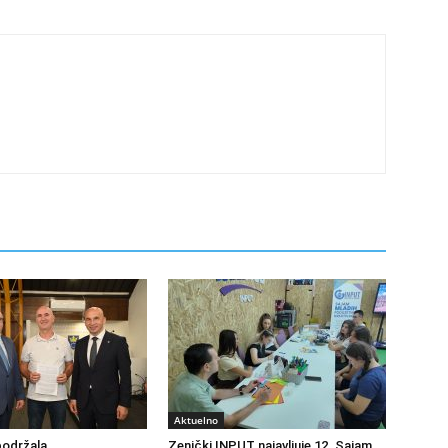
Aktuelno
podržala
Zenički INPUT najavljuje 12. Sajam