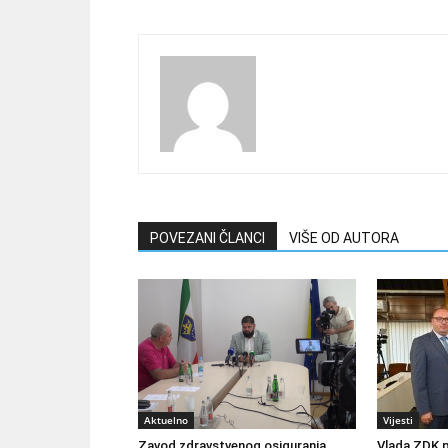
POVEZANI ČLANCI
VIŠE OD AUTORA
Aktuelno
Vijesti
Zavod zdravstvenog osiguranja
Vlada ZDK 