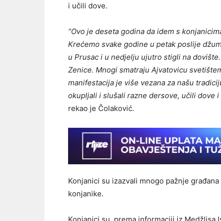
i učili dove.
“Ovo je deseta godina da idem s konjanicima
Krećemo svake godine u petak poslije džum
u Prusac i u nedjelju ujutro stigli na dovišt
Zenice. Mnogi smatraju Ajvatovicu svetište
manifestacija je više vezana za našu tradic
okupljali i slušali razne dersove, učili dove
rekao je Čolaković.
Konjanici su izazvali mnogo pažnje građana Zen
konjanike.
Konjanici su, prema informaciji iz Medžlisa 