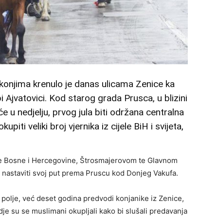
konjima krenulo je danas ulicama Zenice ka
Ajvatovici. Kod starog grada Prusca, u blizini
e u nedjelju, prvog jula biti održana centralna
piti veliki broj vjernika iz cijele BiH i svijeta,
ije Bosne i Hercegovine, Štrosmajerovom te Glavnom
 nastaviti svoj put prema Pruscu kod Donjeg Vakufa.
polje, već deset godina predvodi konjanike iz Zenice,
dje su se muslimani okupljali kako bi slušali predavanja