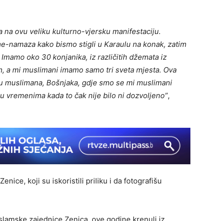
 na ovu veliku kulturno-vjersku manifestaciju.
e-namaza kako bismo stigli u Karaulu na konak, zatim
e. Imamo oko 30 konjanika, iz različitih džemata iz
m, a mi muslimani imamo samo tri sveta mjesta. Ova
iju muslimana, Bošnjaka, gdje smo se mi muslimani
 i u vremenima kada to čak nije bilo ni dozvoljeno”
,
ice, koji su iskoristili priliku i da fotografišu
Islamske zajednice Zenica, ove godine krenuli iz