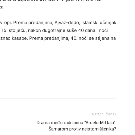
a.
Evropi. Prema predanjima, Ajvaz-dedo, islamski učenjak
u 15. stoljeću, nakon dugotrajne suše 40 dana i noći
iznad kasabe. Prema predanjima, 40. noći se stijena na
Naredni članak
Drama među radnicima “ArcelorMittala”:
Šamarom protiv neistomišljenika?