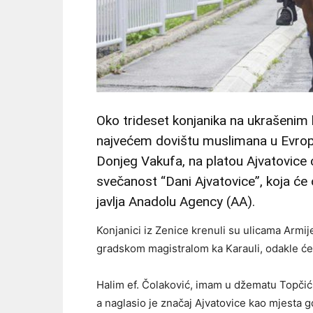
Oko trideset konjanika na ukrašenim 
najvećem dovištu muslimana u Evropi 
Donjeg Vakufa, na platou Ajvatovice ć
svečanost “Dani Ajvatovice”, koja će oku
javlja Anadolu Agency (AA).
Konjanici iz Zenice krenuli su ulicama Arm
gradskom magistralom ka Karauli, odakle će
Halim ef. Čolaković, imam u džematu Topčić 
a naglasio je značaj Ajvatovice kao mjesta g