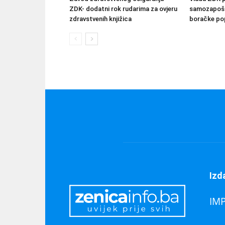
ZDK- dodatni rok rudarima za ovjeru
samozapošlj
zdravstvenih knjižica
boračke pop
Izd
IM