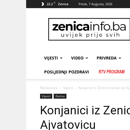
C
22.2
Petak, 7 Augusta, 2026
Zenica
zenicainfo.ba
VIJESTI
VIDEO
PRIVREDA
POSLJEDNJI POZDRAVI
Naslovnica
Vijesti
Konjanici iz Zenice krenuli na Aj
Vijesti
Zenica
Konjanici iz Zeni
Ajvatovicu