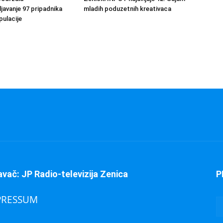
avanje 97 pripadnika
mladih poduzetnih kreativaca
ulacije
avač: JP Radio-televizija Zenica
P
PRESSUM