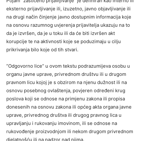
Pojam “zaštićeno prijavljivanje“ je definiran kao interno ili
eksterno prijavljivanje ili, izuzetno, javno objavljivanje ili
na drugi način činjenje javno dostupnim informacija koje
na osnovu razumnog uvjerenja prijavitelja ukazuju na to
da je izvršen, da je u toku ili da će biti izvršen akt
korupcije te na aktivnosti koje se poduzimaju u cilju
prikrivanja bilo koje od tih stvari.
“Odgovorno lice“ u ovom tekstu podrazumijeva osobu u
organu javne uprave, privrednom društvu ili u drugom
pravnom licu kojoj je s obzirom na njenu dužnost ili na
osnovu posebnog ovlaštenja, povjeren određeni krug
poslova koji se odnose na primjenu zakona ili propisa
donesenih na osnovu zakona ili općeg akta organa javne
uprave, privrednog društva ili drugog pravnog lica u
upravljanju i rukovanju imovinom, ili se odnose na
rukovođenje proizvodnjom ili nekom drugom privrednom
djelatnošću ili na nadzor nad njima.