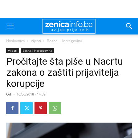
Naslovnica
Vijesti
Bosna i Hercegovina
Vijesti
Bosna i Hercegovina
Pročitajte šta piše u Nacrtu
zakona o zaštiti prijavitelja
korupcije
Od
-
16/06/2018 - 14:39