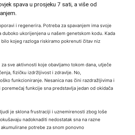
vjek spava u prosjeku 7 sati, a više od
vanjem.
oravi i regenerira. Potreba za spavanjem ima svoje
oga duboko ukorijenjena u našem genetskom kodu. Kada
bilo kojeg razloga riskiramo pokrenuti čitav niz
 za sve aktivnosti koje obavljamo tokom dana, utječe
ja, fizičku izdržljivost i zdravlje. No,
oško funkcioniranje. Nesanica nas čini razdražljivima i
i poremećaj funkcije sna predstavlja jedan od okidača
judi je sklona frustraciji i uznemirenosti zbog loše
okušavaju nadoknaditi nedostatak sna na razne
ez akumulirane potrebe za snom ponovno