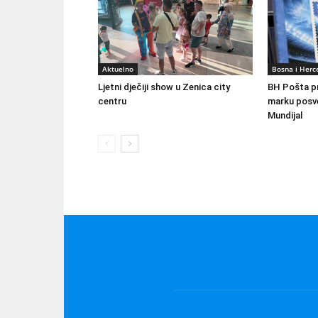
Aktuelno
Bosna i Herc
Ljetni dječiji show u Zenica city
BH Pošta p
centru
marku posv
Mundijal