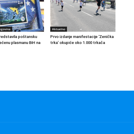
egovina
Aktuelno
redstavila poštansku
Prvo izdanje manifestacije ‘Zenička
ećenu plasmanu BiH na
trka’ okupiće oko 1.000 trkača