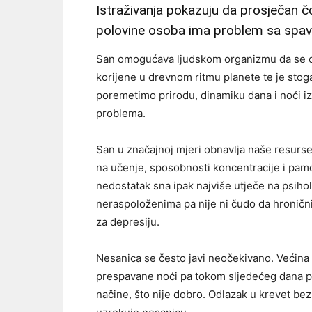
Istraživanja pokazuju da prosječan čo
polovine osoba ima problem sa spa
San omogućava ljudskom organizmu da se op
korijene u drevnom ritmu planete te je st
poremetimo prirodu, dinamiku dana i noći iz 
problema.
San u značajnoj mjeri obnavlja naše resurse
na učenje, sposobnosti koncentracije i pamćen
nedostatak sna ipak najviše utječe na psihol
neraspoloženima pa nije ni čudo da hroničn
za depresiju.
Nesanica se često javi neočekivano. Većina l
prespavane noći pa tokom sljedećeg dana p
načine, što nije dobro. Odlazak u krevet b