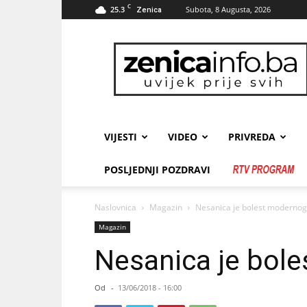
C
25.3
Subota, 8 Augusta, 2026
Zenica
zenicainfo.ba
VIJESTI
VIDEO
PRIVREDA
POSLJEDNJI POZDRAVI
Naslovnica
Magazin
Nesanica je bolest moderno
Magazin
Nesanica je bol
Od
-
13/06/2018 - 16:00