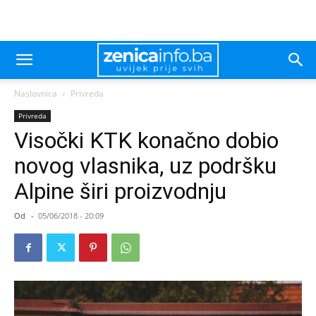
Naslovnica
Privreda
Privreda
Visočki KTK konačno dobio
novog vlasnika, uz podršku
Alpine širi proizvodnju
Od
-
05/06/2018 - 20:09