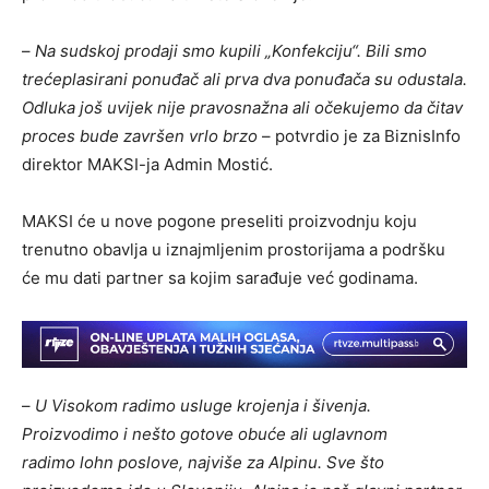
–
Na sudskoj prodaji smo kupili „Konfekciju“. Bili smo
trećeplasirani ponuđač ali prva dva ponuđača su odustala.
Odluka još uvijek nije pravosnažna ali očekujemo da čitav
proces bude završen vrlo brzo
– potvrdio je za BiznisInfo
direktor MAKSI-ja Admin Mostić.
MAKSI će u nove pogone preseliti proizvodnju koju
trenutno obavlja u iznajmljenim prostorijama a podršku
će mu dati partner sa kojim sarađuje već godinama.
–
U Visokom radimo usluge krojenja i šivenja.
Proizvodimo i nešto gotove obuće ali uglavnom
radimo lohn poslove, najviše za Alpinu. Sve što