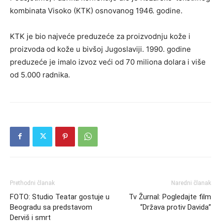
kombinata Visoko (KTK) osnovanog 1946. godine.
KTK je bio najveće preduzeće za proizvodnju kože i
proizvoda od kože u bivšoj Jugoslaviji. 1990. godine
preduzeće je imalo izvoz veći od 70 miliona dolara i više
od 5.000 radnika.
Prethodni članak
Naredni članak
FOTO: Studio Teatar gostuje u
Tv Žurnal: Pogledajte film
Beogradu sa predstavom
“Država protiv Davida”
Derviš i smrt