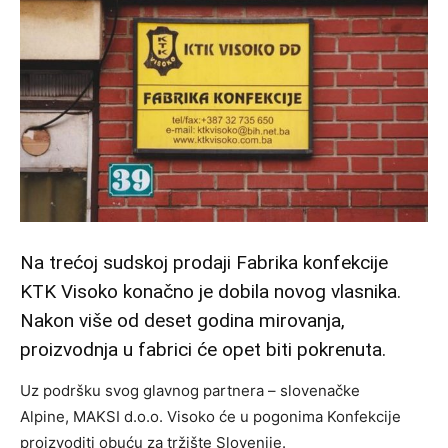
Na trećoj sudskoj prodaji Fabrika konfekcije
KTK Visoko konačno je dobila novog vlasnika.
Nakon više od deset godina mirovanja,
proizvodnja u fabrici će opet biti pokrenuta.
Uz podršku svog glavnog partnera – slovenačke
Alpine, MAKSI d.o.o. Visoko će u pogonima Konfekcije
proizvoditi obuću za tržište Slovenije.