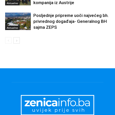
kompanija iz Austrije
Aktuelno
Posljednje pripreme uoči najvećeg bh.
privrednog događaja- Generalnog BH
sajma ZEPS
Aktuelno