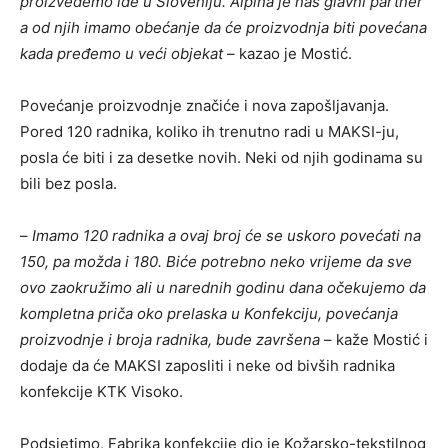
proizvedemo ide u Sloveniju. Alpina je naš glavni partner
a od njih imamo obećanje da će proizvodnja biti povećana
kada pređemo u veći objekat
– kazao je Mostić.
Povećanje proizvodnje značiće i nova zapošljavanja.
Pored 120 radnika, koliko ih trenutno radi u MAKSI-ju,
posla će biti i za desetke novih. Neki od njih godinama su
bili bez posla.
–
Imamo 120 radnika a ovaj broj će se uskoro povećati na
150, pa možda i 180. Biće potrebno neko vrijeme da sve
ovo zaokružimo ali u narednih godinu dana očekujemo da
kompletna priča oko prelaska u Konfekciju, povećanja
proizvodnje i broja radnika, bude završena
– kaže Mostić i
dodaje da će MAKSI zaposliti i neke od bivših radnika
konfekcije KTK Visoko.
Podsjetimo, Fabrika konfekcije dio je Kožarsko-tekstilnog