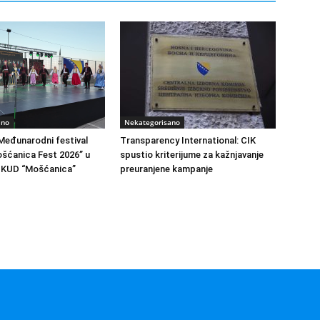
ano
Nekategorisano
Međunarodni festival
Transparency International: CIK
ošćanica Fest 2026” u
spustio kriterijume za kažnjavanje
i KUD “Mošćanica”
preuranjene kampanje