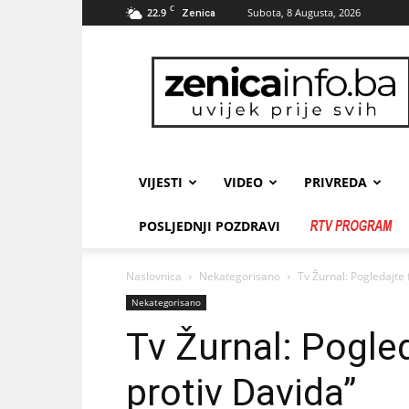
C
22.9
Subota, 8 Augusta, 2026
Zenica
zenicainfo.ba
VIJESTI
VIDEO
PRIVREDA
POSLJEDNJI POZDRAVI
Naslovnica
Nekategorisano
Tv Žurnal: Pogledajte 
Nekategorisano
Tv Žurnal: Pogled
protiv Davida”