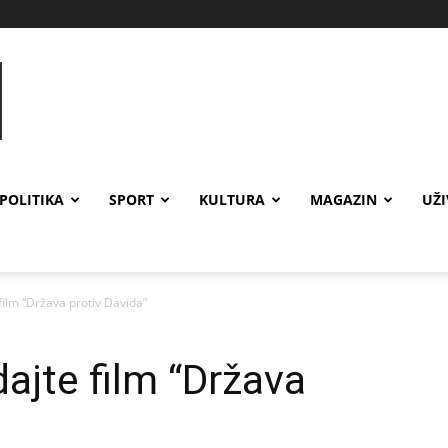
POLITIKA
SPORT
KULTURA
MAGAZIN
UŽ
film “Država protiv Davida”
ajte film “Država