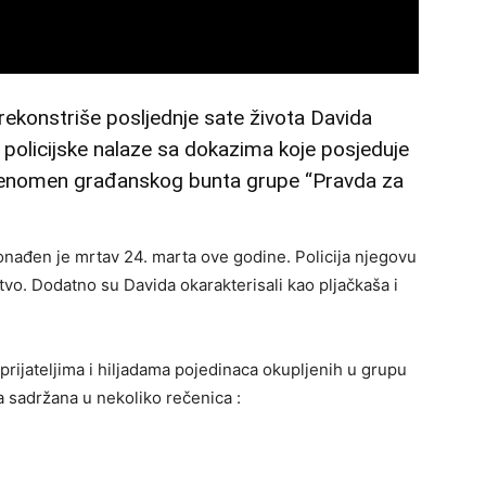
rekonstriše posljednje sate života Davida
 policijske nalaze sa dokazima koje posjeduje
 fenomen građanskog bunta grupe “Pravda za
nađen je mrtav 24. marta ove godine. Policija njegovu
stvo. Dodatno su Davida okarakterisali kao pljačkaša i
rijateljima i hiljadama pojedinaca okupljenih u grupu
a sadržana u nekoliko rečenica :