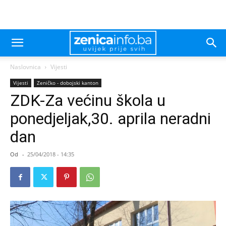
Naslovnica
Vijesti
Vijesti
Zeničko - dobojski kanton
ZDK-Za većinu škola u
ponedjeljak,30. aprila neradni
dan
Od
-
25/04/2018 - 14:35