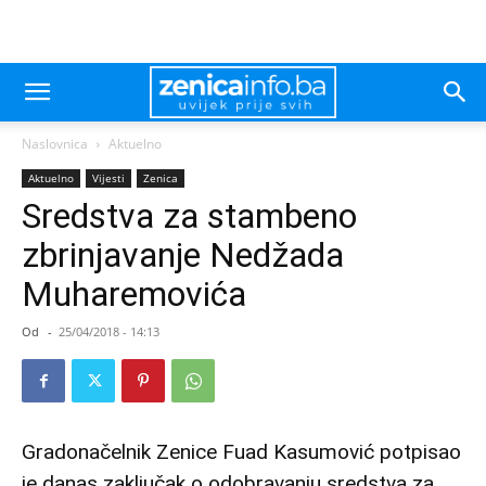
Naslovnica
Aktuelno
Aktuelno
Vijesti
Zenica
Sredstva za stambeno
zbrinjavanje Nedžada
Muharemovića
Od
-
25/04/2018 - 14:13
Gradonačelnik Zenice Fuad Kasumović potpisao
je danas
zaključak
o odobravanju sredstva za