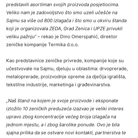
predstavili asortiman svojih proizvoda posjetiocima.
Veliko nam je zadovoljstvo što smo uzeli učešće na
Sajmu sa više od 800 izlagača i što smo u okviru štanda
koji je organizovala ZEDA, Grad Zenica i UPZE privukli
veliku pažnju“
– rekao je Dino Omerspahić, direktor
zeničke kompanije Termika d.o.o.
Kao predstavnice zeničke privrede, kompanije koje su
učestvovale na Sajmu, djeluju u oblastima: drvoprerade,
metaloprerade, proizvodnje opreme za dječija igrališta,
tekstilne industrije, marketinga i građevinarstva.
„Naš štand na kojem je svoje proizvode i eksponate
izložilo 10 zeničkih preduzeća izazvao je veliki interes
upravo zbog koncentracije većeg broja izlagača na
jednom mjestu, a i zbog šarolike ponude. Ovo je bila
sjajna prilika da se ostvare novi kontakti, partnerstva te