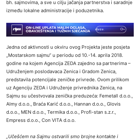
bh. sajmovima, a sve u cilju jačanja partnerstva i saradnje
između lokalne administracije i poduzetnika.
Jedna od aktivnosti u okviru ovog Projekta jeste posjeta
„Mostarskom sajmu“ u periodu od 10.-14. aprila 2018.
godine na kojem Agencija ZEDA zajedno sa partnerima –
Udruženjem poslodavaca Zenica i Gradom Zenica,
predstavila potencijale zeničke privrede. Ovom prilikom
uz Agenciju ZEDA i Udruženje privrednika Zenica, na
Sajmu su učestvovala zenička preduzeća: Femetall d.o.o.,
Almy d.o.o., Braća Karić d.o.o., Hannan d.o.o., Glovis
d.o.o., MEN d.o.o., Termika d.o.o., Profi-stan s.z.r.,
Empress d.o.o., Con VITA d.o.o.
„Učešćem na Sajmu ostvarili smo brojne kontakte i