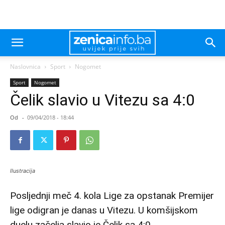
Naslovnica
Sport
Nogomet
Sport
Nogomet
Čelik slavio u Vitezu sa 4:0
Od
-
09/04/2018 - 18:44
Ilustracija
Posljednji meč 4. kola Lige za opstanak Premijer
lige odigran je danas u Vitezu. U komšijskom
duelu začelja slavio je Čelik sa 4:0.