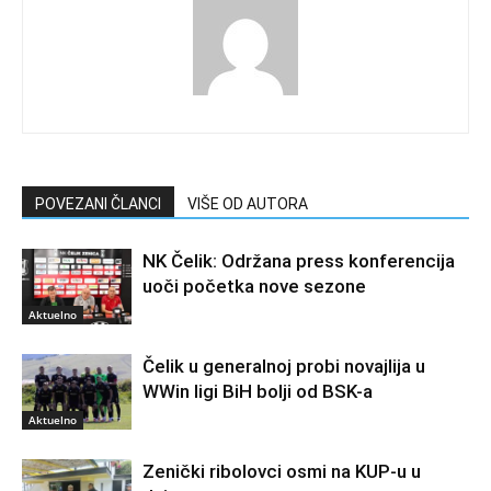
POVEZANI ČLANCI
VIŠE OD AUTORA
NK Čelik: Održana press konferencija
uoči početka nove sezone
Aktuelno
Čelik u generalnoj probi novajlija u
WWin ligi BiH bolji od BSK-a
Aktuelno
Zenički ribolovci osmi na KUP-u u