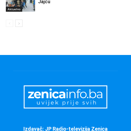
Jajcu
Aktuelno
Izdavač: JP Radio-televizija Zenica