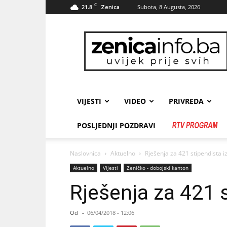
C
21.8
Subota, 8 Augusta, 2026
Zenica
zenicainfo.ba
VIJESTI
VIDEO
PRIVREDA
POSLJEDNJI POZDRAVI
Naslovnica
Aktuelno
Rješenja za 421 stipendista i
Aktuelno
Vijesti
Zeničko - dobojski kanton
Rješenja za 421 s
Od
-
06/04/2018 - 12:06