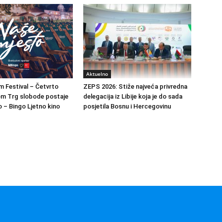
Aktuelno
m Festival – Četvrto
ZEPS 2026: Stiže najveća privredna
om Trg slobode postaje
delegacija iz Libije koja je do sada
 – Bingo Ljetno kino
posjetila Bosnu i Hercegovinu