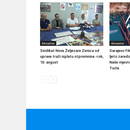
Aktuelno
Aktuelno
Sindikat Nove Željezare Zenica od
Sarajevo Fil
uprave traži isplatu otpremnina -rok,
ljeto zared
10. avgust
Naše mjesto
Tuzla