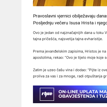
Pravoslavni vjernici obilježavaju danas
Posljednju večeru Isusa Hrista i njeg
Ovo je jedan od najznačajnijih dana u toku Ve
tajna pričešća, najsvetija tajna evharistije.
Prema jevanđelskim zapisima, Hristos je na T
apostolima, rekao: “Ovo je tijelo moje koje s
Zatim je uzeo čašu vina i dodao: “Pijte iz ov
proliva za vas i za mnoge, radi otpuštanja gr