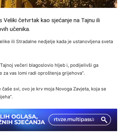
 Veliki četvrtak kao sjećanje na Tajnu ili
ovih učenika.
like ili Stradalne nedjelje kada je ustanovljena sveta
ajnoj večeri blagoslovio hljeb i, podijelivši ga
e za vas lomi radi oproštenja grijehova”.
e čaše svi, ovo je krv moja Novoga Zavjeta, koja se
ijeha”.