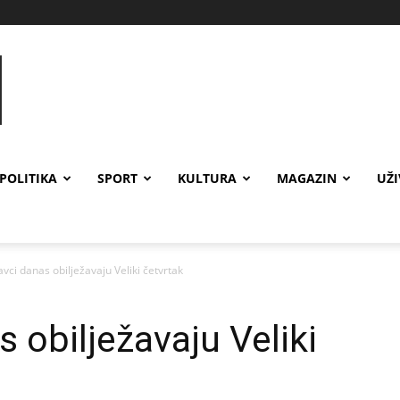
POLITIKA
SPORT
KULTURA
MAGAZIN
UŽ
vci danas obilježavaju Veliki četvrtak
 obilježavaju Veliki