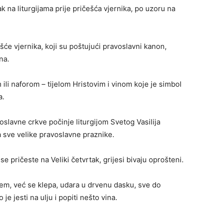
ak na liturgijama prije pričešća vjernika, po uzoru na
će vjernika, koji su poštujući pravoslavni kanon,
na.
 ili naforom – tijelom Hristovim i vinom koje je simbol
a.
lavne crkve počinje liturgijom Svetog Vasilija
a sve velike pravoslavne praznike.
se pričeste na Veliki četvrtak, grijesi bivaju oprošteni.
jem, već se klepa, udara u drvenu dasku, sve do
je jesti na ulju i popiti nešto vina.