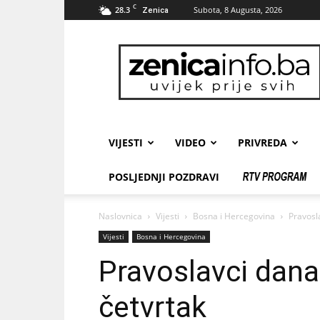
C
28.3
Subota, 8 Augusta, 2026
Zenica
zenicainfo.ba
VIJESTI
VIDEO
PRIVREDA
POSLJEDNJI POZDRAVI
Naslovnica
Vijesti
Bosna i Hercegovina
Pravosla
Vijesti
Bosna i Hercegovina
Pravoslavci danas
četvrtak