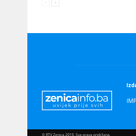
Izd
IM
© RTV Zenica 2019. Sva prava pridržana.