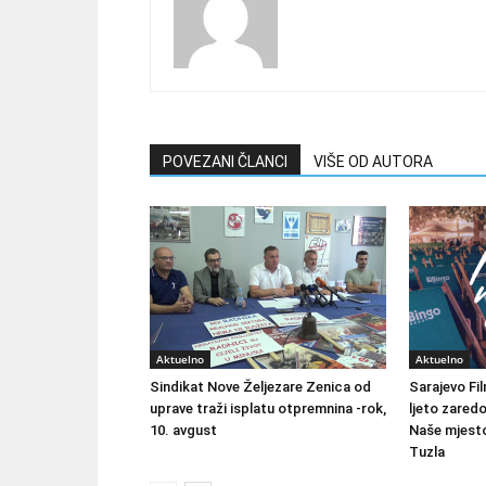
POVEZANI ČLANCI
VIŠE OD AUTORA
Aktuelno
Aktuelno
Sindikat Nove Željezare Zenica od
Sarajevo Fil
uprave traži isplatu otpremnina -rok,
ljeto zared
10. avgust
Naše mjesto
Tuzla