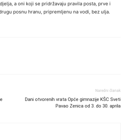
edjelja, a oni koji se pridržavaju pravila posta, prve i
 drugu posnu hranu, pripremljenu na vodi, bez ulja.
Naredni članak
re
Dani otvorenih vrata Opće gimnazije KŠC Sveti
Pavao Zenica od 3. do 30. aprila