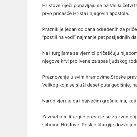
Hristove riječi ponavljaju se na Veliki četvrt
prvo pričešće Hrista i njegovih apostola.
Praznik je jedan od dana određenih za pričeš
“postili na vodi” najmanje pet posljednjih da
Na liturgijama se vjernici pričešćuju hljebom
njegove krvi prolivene za spas ljudskog rod
Praznovanje u svim hramovima Srpske pravos
Velikog koja se služi deset puta godišnje, n
Narod vjeruje da i najvećim grešnicima, koji 
Završetkom liturgije prestaje se za zvonjen
sahrane Hristove. Poslije liturgije dozvoljeno 