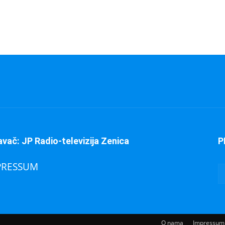
avač: JP Radio-televizija Zenica
P
PRESSUM
O nama
Impressum