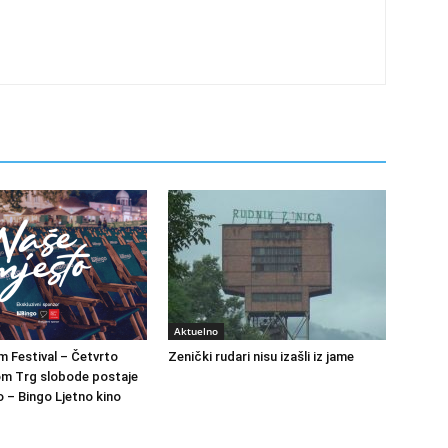
Aktuelno
m Festival – Četvrto
Zenički rudari nisu izašli iz jame
om Trg slobode postaje
 – Bingo Ljetno kino