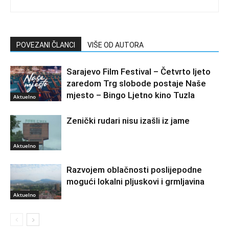
POVEZANI ČLANCI
VIŠE OD AUTORA
Sarajevo Film Festival – Četvrto ljeto
zaredom Trg slobode postaje Naše
mjesto – Bingo Ljetno kino Tuzla
Aktuelno
Zenički rudari nisu izašli iz jame
Aktuelno
Razvojem oblačnosti poslijepodne
mogući lokalni pljuskovi i grmljavina
Aktuelno