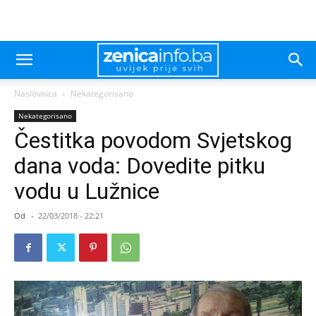
Naslovnica
Nekategorisano
Nekategorisano
Čestitka povodom Svjetskog
dana voda: Dovedite pitku
vodu u Lužnice
Od
-
22/03/2018 - 22:21