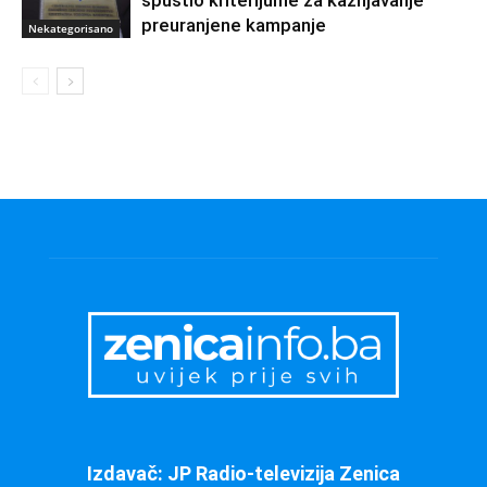
preuranjene kampanje
Nekategorisano
Izdavač: JP Radio-televizija Zenica