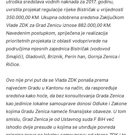
utroška sredstava vodnih naknada za 2017. godinu,
uvrstila projekat regulacije rijeke Bistričak u vrijednosti
350.000,00 KM. Ukupna odobrena sredstva Zaključkom
Vlade ZDK za Grad Zenicu iznose 882.000,00 KM.
Navedenim postupkom, spriječena je realizacija
prioritetnih projekata iz oblasti vodoprivrede na
područjima mjesnih zajednica Bistričak (vodovod
Smajići), Gladovići, Briznik, Perin han, Gornja Zenica i
Ričice.
Ovo nije prvi put da se Vlada ZDK ponaša prema
najvećem Gradu u Kantonu na način, da raspoređuje
sredstva kako hoće, da bez konsultovanja Grada Zenica
kao jedinice lokalne samouprave donosi Odluke i Zakone
kojima Gradu Zenica nameće finansijske obaveze. U tom
smislu, Grad Zenica je od Ustavnog suda F BiH već
ishodio dvije presude u kojima se utvrđuje povreda
principa prava na lokalnu samoupravu od strane ZDK i to