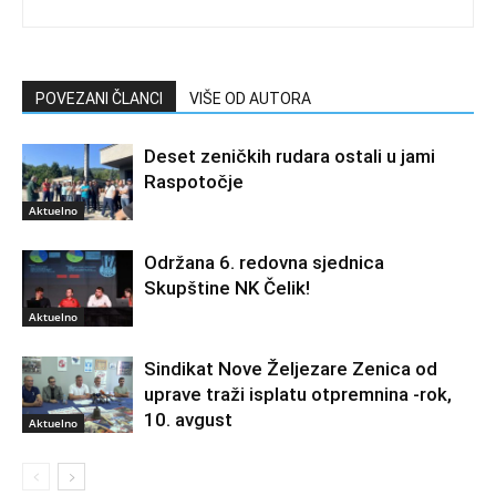
POVEZANI ČLANCI
VIŠE OD AUTORA
Deset zeničkih rudara ostali u jami
Raspotočje
Aktuelno
Održana 6. redovna sjednica
Skupštine NK Čelik!
Aktuelno
Sindikat Nove Željezare Zenica od
uprave traži isplatu otpremnina -rok,
10. avgust
Aktuelno