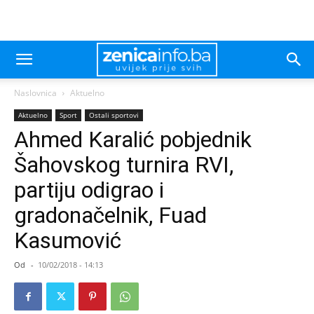
Naslovnica
Aktuelno
Aktuelno
Sport
Ostali sportovi
Ahmed Karalić pobjednik
Šahovskog turnira RVI,
partiju odigrao i
gradonačelnik, Fuad
Kasumović
Od
-
10/02/2018 - 14:13