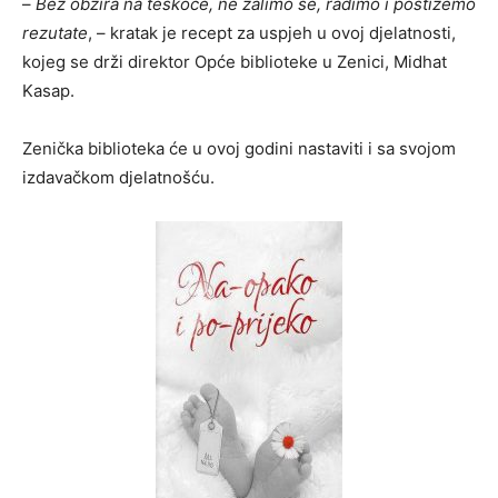
–
Bez obzira na teškoće, ne žalimo se, radimo i postižemo
rezutate
, – kratak je recept za uspjeh u ovoj djelatnosti,
kojeg se drži direktor Opće biblioteke u Zenici, Midhat
Kasap.
Zenička biblioteka će u ovoj godini nastaviti i sa svojom
izdavačkom djelatnošću.