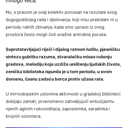
mnogo veća.
No, s pravom je ovaj kolektiv ponosan na rezutate svog
dugogodišnjeg rada i djelovanja, koji nisu prekidani ni u
periodu ratnih zbivanja, kada smo upravo iz ovog
prostora često mogli čuti snažne antiratne poruke.
Suprotstavljajući riječi i dijalog ratnom ludilu, pjesničku
sintezu gubitku razuma, stvaralačku misao rušenju
gradova, melodiju koja uzdiže uništenju ljudskih života,
zenička biblioteka ispunila je u tom periodu, u svom
domenu, časnu zadaću borca protiv užasa rata.
U mirnodopskim uslovima aktivnosti u gradskoj biblioteci
dobijaju zamah, prvenstveno zahvaljujući entuzijazmu
njenih agilnih rukovodilaca, zaposlenika, saradnika i
brojnih volontera.