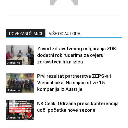
POVEZANI ČLANCI
VIŠE OD AUTORA
Zavod zdravstvenog osiguranja ZDK-
dodatni rok rudarima za ovjeru
zdravstvenih knjižica
Aktuelno
Prvi rezultat partnerstva ZEPS-a i
ViennaLinka: Na sajam stiže 15
kompanija iz Austrije
Aktuelno
NK Čelik: Održana press konferencija
uoči početka nove sezone
Aktuelno