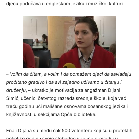
djecu podučava u engleskom jeziku i muzičkoj kulturi.
–
Volim da čitam, a volim i da pomažem djeci da savladaju
pročitano gradivo i da svi zajedno uživamo u čitanju i
druženju
, – ukratko je motivacija za angažman Dijani
Simić, učenici četvrtog razreda srednje škole, koja već
treću godinu uči mališane osnovama bosanskog jezika i
književnosti u sekcijama Opće biblioteke.
Ena i Dijana su među čak 500 volontera koji su u proteklih
nekoliko godina svoje slobodno vrijeme provodili u