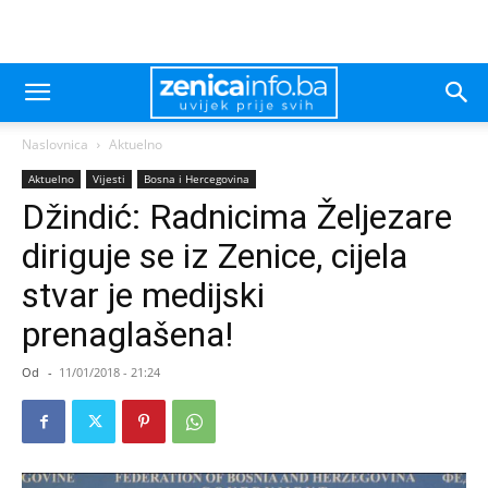
Naslovnica
Aktuelno
Aktuelno
Vijesti
Bosna i Hercegovina
Džindić: Radnicima Željezare
diriguje se iz Zenice, cijela
stvar je medijski
prenaglašena!
Od
-
11/01/2018 - 21:24