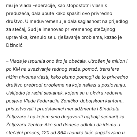
mu je Vlada Federacije, kao stopostotni vlasnik
preduzeća, dala upute kako spasiti ovo privredno
društvo. U međuvremenu je dala saglasnost na prijedlog
za stečaj, Sud je imenovao privremenog stečajnog
upravnika, krenulo se u rješavanje problema, kazao je
Džindić.
–
Vlada je ispunila ono što je obećala. Utrošen je milion i
po KM na uvezivanje radnog staža, pomoć, transfere
nižim nivoima vlasti, kako bismo pomogli da to privredno
društvo prebrodi probleme na koje nailazi u poslovanju.
Uslijedio je radni sastanak, kojem su u okviru redovne
posjete Vlade Federacije Zeničko-dobojskom kantonu,
prisustvovali i predstavnici menadžmenta i Sindikata
Željezare i na kojem smo dogovorili najbolji scenarij za
Željezaru Zenica: Ako sud donese odluku da idemo u
stečajni proces, 120 od 364 radnika biće angažovano u