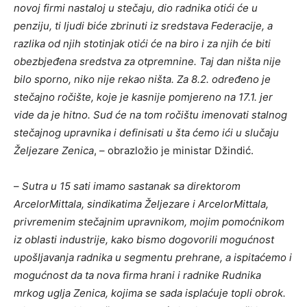
novoj firmi nastaloj u stečaju, dio radnika otići će u
penziju, ti ljudi biće zbrinuti iz sredstava Federacije, a
razlika od njih stotinjak otići će na biro i za njih će biti
obezbjeđena sredstva za otpremnine. Taj dan ništa nije
bilo sporno, niko nije rekao ništa. Za 8.2. određeno je
stečajno ročište, koje je kasnije pomjereno na 17.1. jer
vide da je hitno. Sud će na tom ročištu imenovati stalnog
stečajnog upravnika i definisati u šta ćemo ići u slučaju
Željezare Zenica
, – obrazložio je ministar Džindić.
–
Sutra u 15 sati imamo sastanak sa direktorom
ArcelorMittala, sindikatima Željezare i ArcelorMittala,
privremenim stečajnim upravnikom, mojim pomoćnikom
iz oblasti industrije, kako bismo dogovorili mogućnost
upošljavanja radnika u segmentu prehrane, a ispitaćemo i
mogućnost da ta nova firma hrani i radnike Rudnika
mrkog uglja Zenica, kojima se sada isplaćuje topli obrok.