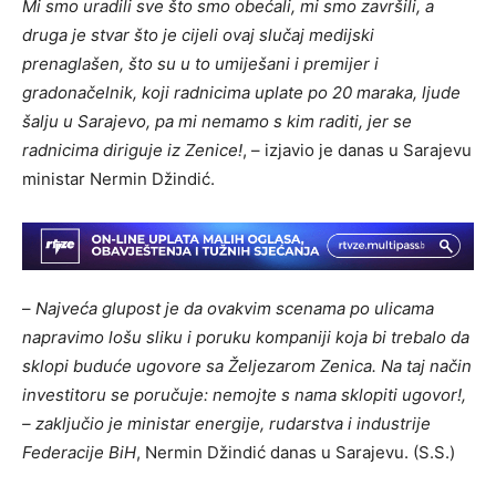
Mi smo uradili sve što smo obećali, mi smo završili, a
druga je stvar što je cijeli ovaj slučaj medijski
prenaglašen, što su u to umiješani i premijer i
gradonačelnik, koji radnicima uplate po 20 maraka, ljude
šalju u Sarajevo, pa mi nemamo s kim raditi, jer se
radnicima diriguje iz Zenice!
, – izjavio je danas u Sarajevu
ministar Nermin Džindić.
–
Najveća glupost je da ovakvim scenama po ulicama
napravimo lošu sliku i poruku kompaniji koja bi trebalo da
sklopi buduće ugovore sa Željezarom Zenica. Na taj način
investitoru se poručuje: nemojte s nama sklopiti ugovor!,
– zaključio je ministar energije, rudarstva i industrije
Federacije BiH
, Nermin Džindić danas u Sarajevu. (S.S.)