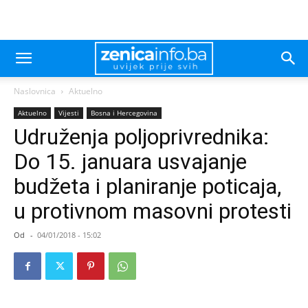
Naslovnica
Aktuelno
Aktuelno
Vijesti
Bosna i Hercegovina
Udruženja poljoprivrednika:
Do 15. januara usvajanje
budžeta i planiranje poticaja,
u protivnom masovni protesti
Od
-
04/01/2018 - 15:02