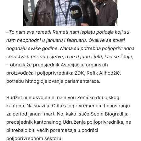
–
To nam sve remeti! Remeti nam isplatu poticaja koji su
nam neophodni u januaru i februaru. Ovakve se stvari
događaju svake godine. Nama su potrebna poljoprivredna
sredstva u periodu sjetve, a ne u junu i julu, kad se žanje
,
– obrazlaže predsjednik Asocijacije organskih
proizvođača i poljoprivrednika ZDK, Refik Alihodžić,
potrebu hitnog djelovanja parlamentaraca.
Budžet nije usvojen ni na nivou Zeničko dobojskog
kantona. Na snazi je Odluka o privremenom finansiranju
za period januar-mart. No, kako ističe Sedin Biogradlija,
predsjednik kantonalnog Udruženja poljoprivrednika, ne
bi trebalo biti većih poremećaja u podršci
poljoprivrednom sektoru.