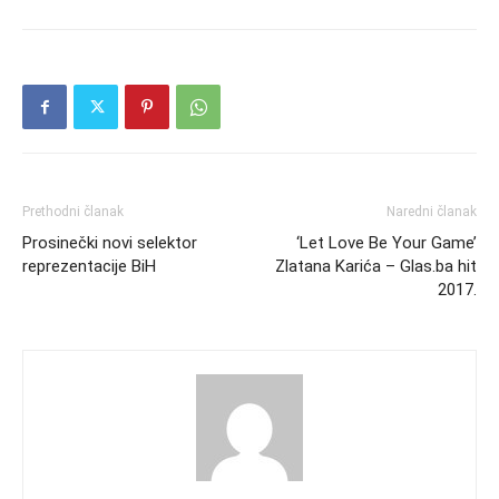
Prethodni članak
Naredni članak
Prosinečki novi selektor
‘Let Love Be Your Game’
reprezentacije BiH
Zlatana Karića – Glas.ba hit
2017.