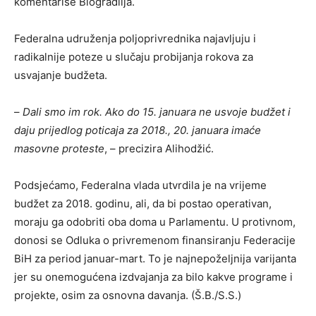
komentariše Biogradlija.
Federalna udruženja poljoprivrednika najavljuju i
radikalnije poteze u slučaju probijanja rokova za
usvajanje budžeta.
–
Dali smo im rok. Ako do 15. januara ne usvoje budžet i
daju prijedlog poticaja za 2018., 20. januara imaće
masovne proteste
, – precizira Alihodžić.
Podsjećamo, Federalna vlada utvrdila je na vrijeme
budžet za 2018. godinu, ali, da bi postao operativan,
moraju ga odobriti oba doma u Parlamentu. U protivnom,
donosi se Odluka o privremenom finansiranju Federacije
BiH za period januar-mart. To je najnepoželjnija varijanta
jer su onemogućena izdvajanja za bilo kakve programe i
projekte, osim za osnovna davanja. (Š.B./S.S.)