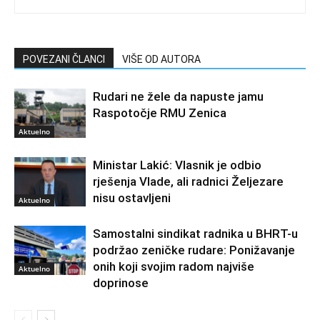
POVEZANI ČLANCI
VIŠE OD AUTORA
Rudari ne žele da napuste jamu
Raspotočje RMU Zenica
Aktuelno
Ministar Lakić: Vlasnik je odbio
rješenja Vlade, ali radnici Željezare
nisu ostavljeni
Aktuelno
Samostalni sindikat radnika u BHRT-u
podržao zeničke rudare: Ponižavanje
onih koji svojim radom najviše
Aktuelno
doprinose